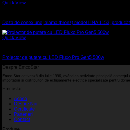
Quick View
Aparataj electric
Doza de conexiune, alama (bronz) model HNA 1153, prod
Quick View
Industrial
Proiector de putere cu LED Fluxo Pro Gen5 500w
Despre EmcoStar
Emco Star activează din iulie 1996, având ca activitate principală comerțul c
importatori și distribuitori de echipamente electrice specializate pentru domen
Emcostar
Acasă
Despre Noi
Certificate
Parteneri
Contact
Produse