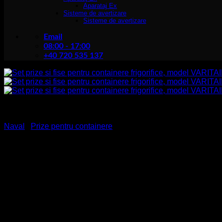
Aparataj Ex
Sisteme de avertizare
Sisteme de avertizare
Email
08:00 - 17:00
+40 720 535 137
Naval
/
Prize pentru containere
Set prize si fise pentru co
25kA, producător Wiska H
Clasa de protecție EN 60 529
IP56 / IP67