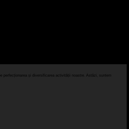
 perfecționarea și diversificarea activității noastre. Astăzi, suntem