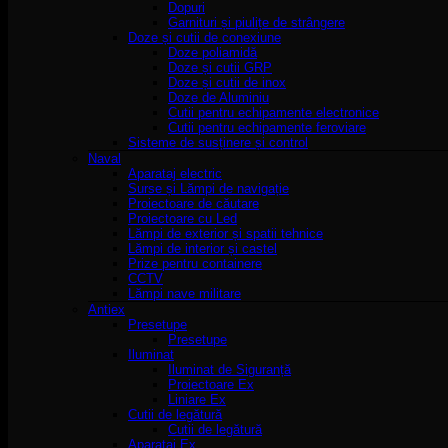
Dopuri
Garnituri și piulițe de strângere
Doze și cutii de conexiune
Doze poliamidă
Doze și cutii GRP
Doze și cutii de inox
Doze de Aluminiu
Cutii pentru echipamente electronice
Cutii pentru echipamente feroviare
Sisteme de susținere și control
Naval
Aparataj electric
Surse și Lămpi de navigație
Proiectoare de căutare
Proiectoare cu Led
Lămpi de exterior și spatii tehnice
Lămpi de interior și castel
Prize pentru containere
CCTV
Lămpi nave militare
Antiex
Presetupe
Presetupe
Iluminat
Iluminat de Siguranță
Proiectoare Ex
Liniare Ex
Cutii de legătură
Cutii de legătură
Aparataj Ex