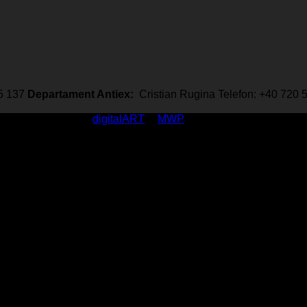
35 137
Departament Antiex:
Cristian Rugina Telefon: +40 720
rved / made with
by
digitalART
&
MWP