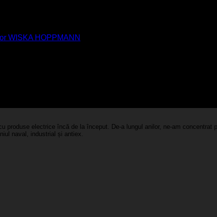
ucător WISKA HOPPMANN
u produse electrice încă de la început. De-a lungul anilor, ne-am concentrat pe
iul naval, industrial și antiex.