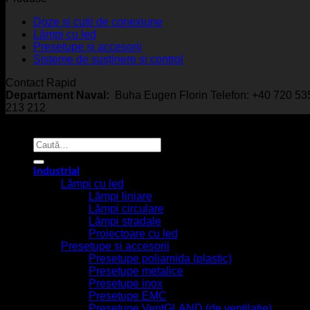
Doze și cutii de conexiune
Lămpi cu led
Presetupe și accesorii
Sisteme de susținere și control
Contact Rapid
Departament Naval:
Buha Eugen Florin Telefon: +40 720 5
213 212
© EmcoStar - Echipamente Antiex & Navale - All Rights Rese
Caută
după:
Industrial
Lămpi cu led
Lămpi liniare
Lămpi circulare
Lămpi stradale
Proiectoare cu led
Presetupe și accesorii
Presetupe poliamida (plastic)
Presetupe metalice
Presetupe inox
Presetupe EMC
Presetupe VentGLAND (de ventilație)