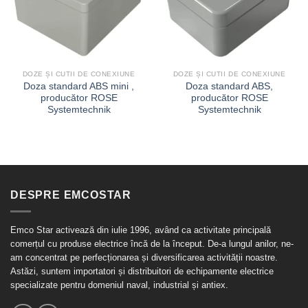
DOZE ȘI CUTII DE CONEXIUNE
DOZE ȘI CUTII DE CONEXIUNE
Doza standard ABS mini ,
Doza standard ABS,
producător ROSE
producător ROSE
Systemtechnik
Systemtechnik
DESPRE EMCOSTAR
Emco Star activează din iulie 1996, având ca activitate principală
comerțul cu produse electrice încă de la început. De-a lungul anilor, ne-
am concentrat pe perfecționarea și diversificarea activității noastre.
Astăzi, suntem importatori și distribuitori de echipamente electrice
specializate pentru domeniul naval, industrial și antiex.