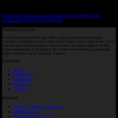
Aparataj electric
Doza de conexiune, alama (bronz) model HNA 1149,
producător WISKA HOPPMANN
Despre EmcoStar
Emco Star activează din iulie 1996, având ca activitate principală
comerțul cu produse electrice încă de la început. De-a lungul anilor, ne-am
concentrat pe perfecționarea și diversificarea activității noastre. Astăzi,
suntem importatori și distribuitori de echipamente electrice specializate
pentru domeniul naval, industrial și antiex.
Emcostar
Acasă
Despre Noi
Certificate
Parteneri
Contact
Produse
Doze și cutii de conexiune
Lămpi cu led
Presetupe și accesorii