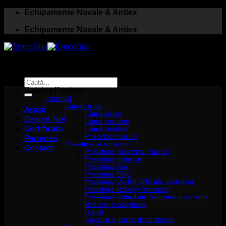
Skip
Echipamente Navale & Antiex
to
Echipamente Navale & Antiex
content
Caută
după:
Catalog Produse
Industrial
Lămpi cu led
Acasă
Lămpi liniare
Despre Noi
Lămpi circulare
Certificate
Lămpi stradale
Proiectoare cu led
Parteneri
Presetupe și accesorii
Contact
Presetupe poliamida (plastic)
Presetupe metalice
Presetupe inox
Presetupe EMC
Presetupe VentGLAND (de ventilație)
Presetupe Railway (feroviare)
Presetupe extraplate, temperaturi extreme
Reducții și adaptoare
Dopuri
Garnituri și piulițe de strângere