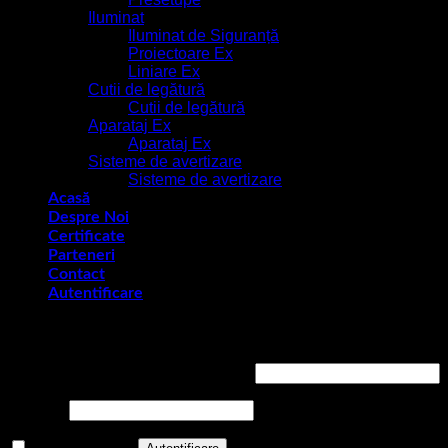
Iluminat
Iluminat de Siguranță
Proiectoare Ex
Liniare Ex
Cutii de legătură
Cutii de legătură
Aparataj Ex
Aparataj Ex
Sisteme de avertizare
Sisteme de avertizare
Acasă
Despre Noi
Certificate
Parteneri
Contact
Autentificare
Autentificare
Obligatoriu
Nume utilizator sau adresă email
*
Obligatoriu
Parolă
*
Ține-mă minte