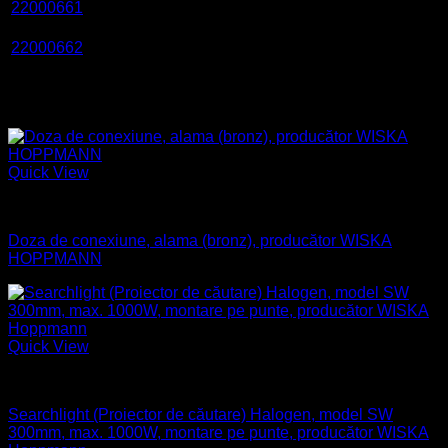
22000661
Spare part package
OTE/10kA/BC/NUTS
SP-VARI-
22000662
Spare part package
OTE/25kA/BC/NUTS
Produse similare
Quick View
Aparataj electric
Doza de conexiune, alama (bronz), producător WISKA
HOPPMANN
Quick View
Naval
Searchlight (Proiector de căutare) Halogen, model SW
300mm, max. 1000W, montare pe punte, producător WISKA