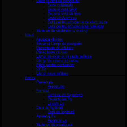
Doze și cutii de conexiune
Doze poliamidă
Doze și cutii GRP
Doze și cutii de inox
Doze de Aluminiu
Cutii pentru echipamente electronice
Cutii pentru echipamente feroviare
Sisteme de susținere și control
Naval
Aparataj electric
Surse și Lămpi de navigație
Proiectoare de căutare
Proiectoare cu Led
Lămpi de exterior și spatii tehnice
Lămpi de interior și castel
Prize pentru containere
CCTV
Lămpi nave militare
Antiex
Presetupe
Presetupe
Iluminat
Iluminat de Siguranță
Proiectoare Ex
Liniare Ex
Cutii de legătură
Cutii de legătură
Aparataj Ex
Aparataj Ex
Sisteme de avertizare