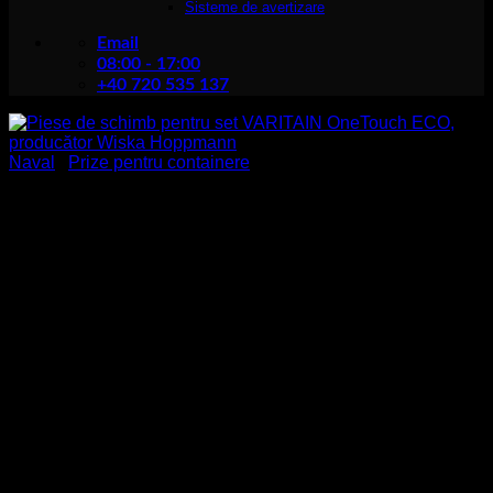
Sisteme de avertizare
Email
08:00 - 17:00
+40 720 535 137
Naval
/
Prize pentru containere
Piese de schimb pentru set
VARITAIN OneTouch ECO,
producător Wiska
Hoppmann
Pentru mai multe informații tehnica va rugam accesați
codurile din descriere!