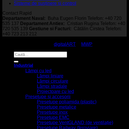
Sisteme de susținere și control
Contact Rapid
Departament Naval:
Buha Eugen Florin Telefon: +40 720
535 137
Departament Antiex:
Cristian Rugina Telefon: +40
720 535 139
Gestiune si Facturi:
Cătălin Cirstea Telefon:
+40 723 213 212
© EmcoStar - Echipamente Antiex & Navale - All Rights
Reserved / made with
by
digitalART
&
MWP
Caută
după:
Industrial
Lămpi cu led
Lămpi liniare
Lămpi circulare
Lămpi stradale
Proiectoare cu led
Presetupe și accesorii
Presetupe poliamida (plastic)
Presetupe metalice
Presetupe inox
Presetupe EMC
Presetupe VentGLAND (de ventilație)
Presetupe Railway (feroviare)