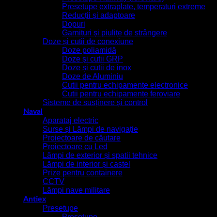
Presetupe extraplate, temperaturi extreme
Reducții și adaptoare
Dopuri
Garnituri și piulițe de strângere
Doze și cutii de conexiune
Doze poliamidă
Doze și cutii GRP
Doze și cutii de inox
Doze de Aluminiu
Cutii pentru echipamente electronice
Cutii pentru echipamente feroviare
Sisteme de susținere și control
Naval
Aparataj electric
Surse și Lămpi de navigație
Proiectoare de căutare
Proiectoare cu Led
Lămpi de exterior și spatii tehnice
Lămpi de interior și castel
Prize pentru containere
CCTV
Lămpi nave militare
Antiex
Presetupe
Presetupe