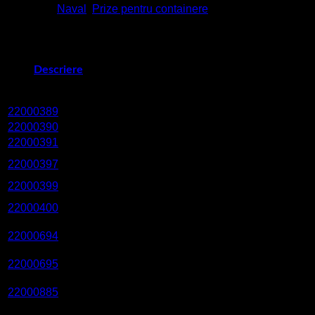
Categorii:
Naval
,
Prize pentru containere
Descriere
Cod
Model
Piesa de schimb
22000389
SP-VARI-OTE/MCCB/10kA
Circuit breaker
22000390
SP-VARI-OTE/MCCB/25kA
Circuit breaker
22000391
SP-VARI-OTE-PI/CL
Current limiter
SP-VARI-OT-OTE/SF-
22000397
Flange (plastic)
FS/NUTS
22000399
SP-VARI-SI/OTE
Socket insert
SP-BC/MS-
22000400
Bayonet cap
CEE/CHAIN/32A
SP-VARI-OT-OTE/SLIDING
Washer for switch
22000694
WASHER
mechanism
SP-VARI-OT-OTE/Locking
22000695
–
clamp (5 pcs)
SP-VARI-OT-
Washer for socket
22000885
OTE/WASHER SI
insert
SP-VARI-