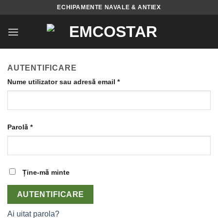
Skip
ECHIPAMENTE NAVALE & ANTIEX
to
content
AUTENTIFICARE
Obligatoriu
Nume utilizator sau adresă email
*
Obligatoriu
Parolă
*
Ține-mă minte
AUTENTIFICARE
Ai uitat parola?