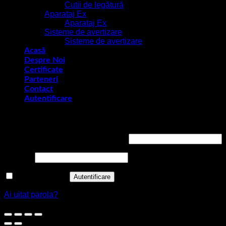
Cutii de legătură
Aparataj Ex
Aparataj Ex
Sisteme de avertizare
Sisteme de avertizare
Acasă
Despre Noi
Certificate
Parteneri
Contact
Autentificare
Autentificare
Obligatoriu
Nume utilizator sau adresă email
*
Obligatoriu
Parolă
*
Ține-mă minte
Autentificare
Ai uitat parola?