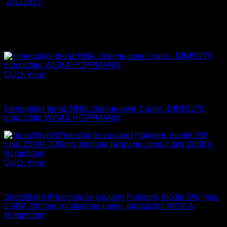
10111993
1000W
–
230 V
80
EO(220)-
W
outdoor
P04
Produse similare
Quick View
Aparataj electric
Întrerupător bronz HNA, change-over-1 pole , DIN89270,
producător WISKA HOPPMANN
Quick View
Naval
Searchlight (Proiector de cautare) Halogen, model SW, max.
250W, 200mm, montare pe punte, producător WISKA
Hoppmann