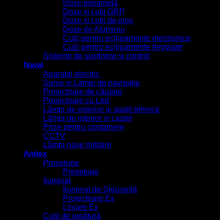
Doze poliamidă
Doze și cutii GRP
Doze și cutii de inox
Doze de Aluminiu
Cutii pentru echipamente electronice
Cutii pentru echipamente feroviare
Sisteme de susținere și control
Naval
Aparataj electric
Surse și Lămpi de navigație
Proiectoare de căutare
Proiectoare cu Led
Lămpi de exterior și spatii tehnice
Lămpi de interior și castel
Prize pentru containere
CCTV
Lămpi nave militare
Antiex
Presetupe
Presetupe
Iluminat
Iluminat de Siguranță
Proiectoare Ex
Liniare Ex
Cutii de legătură