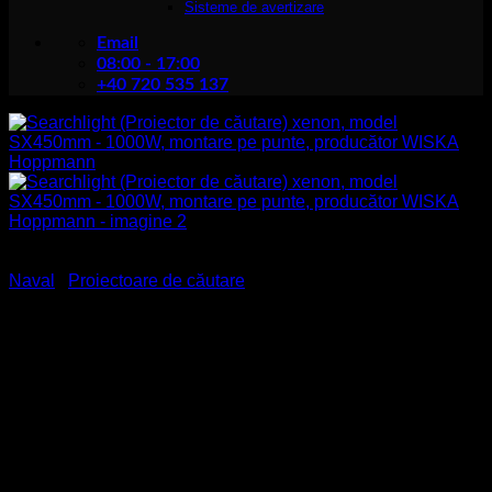
Sisteme de avertizare
Email
08:00 - 17:00
+40 720 535 137
Naval
/
Proiectoare de căutare
Searchlight (Proiector de
căutare) xenon, model
SX450mm – 1000W,
montare pe punte,