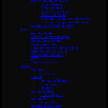
Doze și cutii de conexiune
Doze poliamidă
Doze și cutii GRP
Doze și cutii de inox
Doze de Aluminiu
Cutii pentru echipamente electronice
Cutii pentru echipamente feroviare
Sisteme de susținere și control
Naval
Aparataj electric
Surse și Lămpi de navigație
Proiectoare de căutare
Proiectoare cu Led
Lămpi de exterior și spatii tehnice
Lămpi de interior și castel
Prize pentru containere
CCTV
Lămpi nave militare
Antiex
Presetupe
Presetupe
Iluminat
Iluminat de Siguranță
Proiectoare Ex
Liniare Ex
Cutii de legătură
Cutii de legătură
Aparataj Ex
Aparataj Ex
Sisteme de avertizare