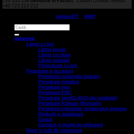
720 535 139
Gestiune si Facturi:
Cătălin Cirstea Telefon:
+40 723 213 212
© EmcoStar - Echipamente Antiex & Navale - All Rights
Reserved / made with
by
digitalART
&
MWP
Caută
după:
Industrial
Lămpi cu led
Lămpi liniare
Lămpi circulare
Lămpi stradale
Proiectoare cu led
Presetupe și accesorii
Presetupe poliamida (plastic)
Presetupe metalice
Presetupe inox
Presetupe EMC
Presetupe VentGLAND (de ventilație)
Presetupe Railway (feroviare)
Presetupe extraplate, temperaturi extreme
Reducții și adaptoare
Dopuri
Garnituri și piulițe de strângere
Doze și cutii de conexiune