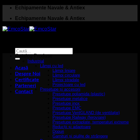
Skip
Echipamente Navale & Antiex
to
Echipamente Navale & Antiex
content
Caută
după:
Catalog Produse
Industrial
Lămpi cu led
Acasă
Lămpi liniare
Despre Noi
Lămpi circulare
Certificate
Lămpi stradale
Proiectoare cu led
Parteneri
Presetupe și accesorii
Contact
Presetupe poliamida (plastic)
Presetupe metalice
Presetupe inox
Presetupe EMC
Presetupe VentGLAND (de ventilație)
Presetupe Railway (feroviare)
Presetupe extraplate, temperaturi extreme
Reducții și adaptoare
Dopuri
Garnituri și piulițe de strângere