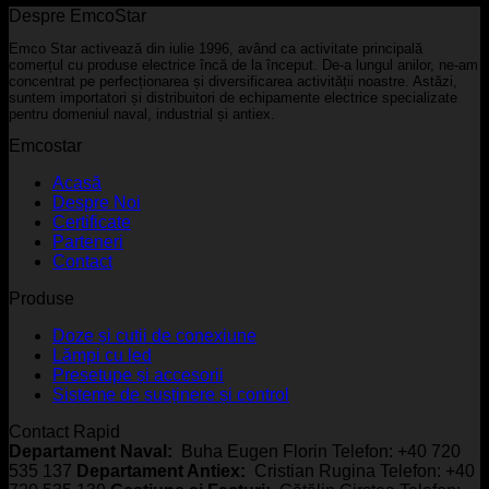
Despre EmcoStar
Emco Star activează din iulie 1996, având ca activitate principală
comerțul cu produse electrice încă de la început. De-a lungul anilor, ne-am
concentrat pe perfecționarea și diversificarea activității noastre. Astăzi,
suntem importatori și distribuitori de echipamente electrice specializate
pentru domeniul naval, industrial și antiex.
Emcostar
Acasă
Despre Noi
Certificate
Parteneri
Contact
Produse
Doze și cutii de conexiune
Lămpi cu led
Presetupe și accesorii
Sisteme de susținere și control
Contact Rapid
Departament Naval:
Buha Eugen Florin Telefon: +40 720
535 137
Departament Antiex:
Cristian Rugina Telefon: +40