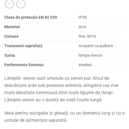
Clasa de protecție EN 60 529
IP56
Material
Inox
Culoare
RAL 9016
Tratament suprafață
Acoperit cu pulbere
Sursa
lampa Xenon
Performanta iluminat
imediat
Lămpile xenon sunt umplute cu xenon pur. Arcul de
descărcare arde sub presiune extremă, atingând cea mai
mare densitate luminoasă între toate tipurile de lămpi.
Lămpile xenon au o durată de viață foarte lungă.
Ideal pentru navigația în gheață, cu un domeniu lung și cu o
unitate de alimentare separată.