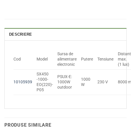
DESCRIERE
Sursa de
Distan
Cod
Model
alimentare
Putere
Tensiune
max.
electronic
(1 lux)
SX450
PSUX-E:
-1000-
1000
10105939
1000W
230 V
8000 
EO(220)-
W
outdoor
P05
PRODUSE SIMILARE