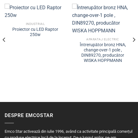
INDUSTRIAL
Proiector cu LED Raptor
250w
APARATAJ ELECTRIC
Întrerupător bronz HNA,
change-over-1 pole ,
DIN89270, producător
WISKA HOPPMANN
DESPRE EMCOSTAR
Emco Star activează din iulie 1996, având ca activitate principală comerțul
cu produse electrice încă de la început. De-a lungul anilor, ne-am