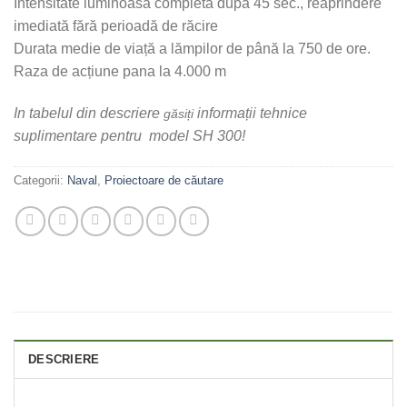
Intensitate luminoasă completă după 45 sec., reaprindere
imediată fără perioadă de răcire
Durata medie de viață a lămpilor de până la 750 de ore.
Raza de acțiune pana la 4.000 m
In tabelul din descriere
informații tehnice
găsiți
suplimentare pentru model SH 300!
Categorii:
Naval
,
Proiectoare de căutare
DESCRIERE