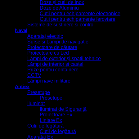
Doze și cutii de inox
Doze de Aluminiu
Cutii pentru echipamente electronice
Cutii pentru echipamente feroviare
Sisteme de susținere și control
Naval
Aparataj electric
Surse și Lămpi de navigație
Proiectoare de căutare
Proiectoare cu Led
Lămpi de exterior și spatii tehnice
Lămpi de interior și castel
Prize pentru containere
CCTV
Lămpi nave militare
Antiex
Presetupe
Presetupe
Iluminat
Iluminat de Siguranță
Proiectoare Ex
Liniare Ex
Cutii de legătură
Cutii de legătură
Aparataj Ex