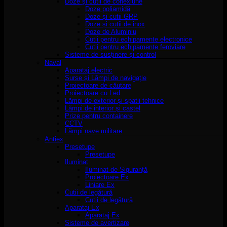
Doze și cutii de conexiune
Doze poliamidă
Doze și cutii GRP
Doze și cutii de inox
Doze de Aluminiu
Cutii pentru echipamente electronice
Cutii pentru echipamente feroviare
Sisteme de susținere și control
Naval
Aparataj electric
Surse și Lămpi de navigație
Proiectoare de căutare
Proiectoare cu Led
Lămpi de exterior și spatii tehnice
Lămpi de interior și castel
Prize pentru containere
CCTV
Lămpi nave militare
Antiex
Presetupe
Presetupe
Iluminat
Iluminat de Siguranță
Proiectoare Ex
Liniare Ex
Cutii de legătură
Cutii de legătură
Aparataj Ex
Aparataj Ex
Sisteme de avertizare