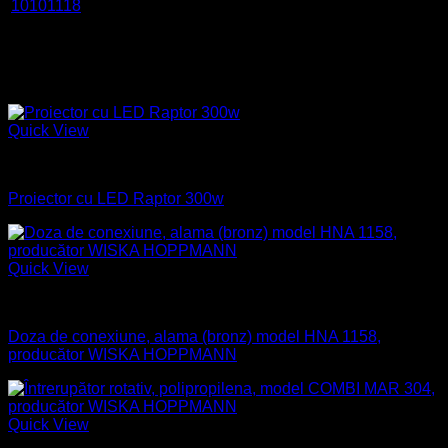
10101118
230 V
575 W
2280 m
6°I/10
K(220)-P07-
I01
Produse similare
Quick View
Industrial
Proiector cu LED Raptor 300w
Quick View
Aparataj electric
Doza de conexiune, alama (bronz) model HNA 1158,
producător WISKA HOPPMANN
Quick View