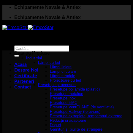
Skip
Echipamente Navale & Antiex
to
Echipamente Navale & Antiex
content
Caută
după:
Catalog Produse
Industrial
Lămpi cu led
Acasă
Lămpi liniare
Despre Noi
Lămpi circulare
Certificate
Lămpi stradale
Proiectoare cu led
Parteneri
Presetupe și accesorii
Contact
Presetupe poliamida (plastic)
Presetupe metalice
Presetupe inox
Presetupe EMC
Presetupe VentGLAND (de ventilație)
Presetupe Railway (feroviare)
Presetupe extraplate, temperaturi extreme
Reducții și adaptoare
Dopuri
Garnituri și piulițe de strângere