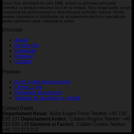
Emco Star activează din iulie 1996, având ca activitate principală
comerțul cu produse electrice încă de la început. De-a lungul anilor, ne-am
concentrat pe perfecționarea și diversificarea activității noastre. Astăzi,
suntem importatori și distribuitori de echipamente electrice specializate
pentru domeniul naval, industrial și antiex.
Emcostar
Acasă
Despre Noi
Certificate
Parteneri
Contact
Produse
Doze și cutii de conexiune
Lămpi cu led
Presetupe și accesorii
Sisteme de susținere și control
Contact Rapid
Departament Naval:
Buha Eugen Florin Telefon: +40 720
535 137
Departament Antiex:
Cristian Rugina Telefon: +40
720 535 139
Gestiune si Facturi:
Cătălin Cirstea Telefon:
+40 723 213 212