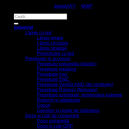
© EmcoStar - Echipamente Antiex & Navale - All Rights
Reserved / made with
by
digitalART
&
MWP
Caută
după:
Industrial
Lămpi cu led
Lămpi liniare
Lămpi circulare
Lămpi stradale
Proiectoare cu led
Presetupe și accesorii
Presetupe poliamida (plastic)
Presetupe metalice
Presetupe inox
Presetupe EMC
Presetupe VentGLAND (de ventilație)
Presetupe Railway (feroviare)
Presetupe extraplate, temperaturi extreme
Reducții și adaptoare
Dopuri
Garnituri și piulițe de strângere
Doze și cutii de conexiune
Doze poliamidă
Doze și cutii GRP