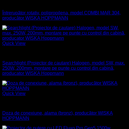
Aparataj electric
Întrerupător rotativ, polipropilena, model COMBI MAR 304,
producător WISKA HOPPMANN
Quick View
Naval
Searchlight (Proiector de cautare) Halogen, model SW, max.
250W, 200mm, montare pe punte cu control din cabină,
producator WISKA Hoppmann
Quick View
Aparataj electric
Doza de conexiune, alama (bronz), producător WISKA
HOPPMANN