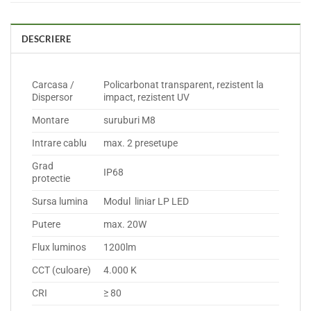
DESCRIERE
Carcasa /
Policarbonat transparent, rezistent la
Dispersor
impact, rezistent UV
Montare
suruburi M8
Intrare cablu
max. 2 presetupe
Grad
IP68
protectie
Sursa lumina
Modul liniar LP LED
Putere
max. 20W
Flux luminos
1200lm
CCT (culoare)
4.000 K
CRI
≥ 80