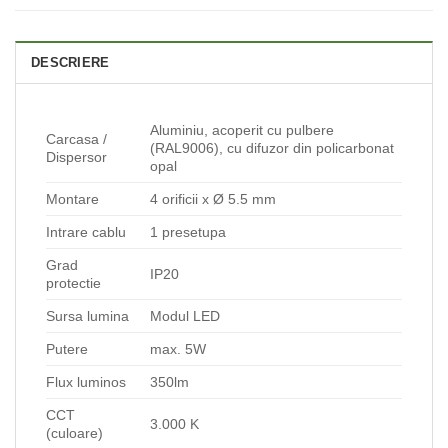
DESCRIERE
Aluminiu, acoperit cu pulbere
Carcasa /
(RAL9006), cu difuzor din policarbonat
Dispersor
opal
Montare
4 orificii x Ø 5.5 mm
Intrare cablu
1 presetupa
Grad
IP20
protectie
Sursa lumina
Modul LED
Putere
max. 5W
Flux luminos
350lm
CCT
3.000 K
(culoare)