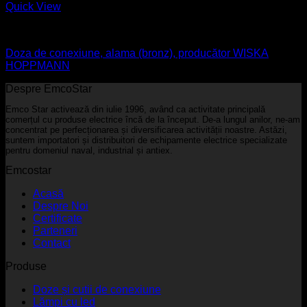
Quick View
Aparataj electric
Doza de conexiune, alama (bronz), producător WISKA
HOPPMANN
Despre EmcoStar
Emco Star activează din iulie 1996, având ca activitate principală
comerțul cu produse electrice încă de la început. De-a lungul anilor, ne-am
concentrat pe perfecționarea și diversificarea activității noastre. Astăzi,
suntem importatori și distribuitori de echipamente electrice specializate
pentru domeniul naval, industrial și antiex.
Emcostar
Acasă
Despre Noi
Certificate
Parteneri
Contact
Produse
Doze și cutii de conexiune
Lămpi cu led