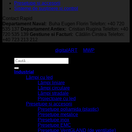
Presetupe și accesorii
Sisteme de susținere și control
Contact Rapid
Departament Naval:
Buha Eugen Florin Telefon: +40 720
535 137
Departament Antiex:
Cristian Rugina Telefon: +40
720 535 139
Gestiune si Facturi:
Cătălin Cirstea Telefon:
+40 723 213 212
© EmcoStar - Echipamente Antiex & Navale - All Rights
Reserved / made with
by
digitalART
&
MWP
Caută
după:
Industrial
Lămpi cu led
Lămpi liniare
Lămpi circulare
Lămpi stradale
Proiectoare cu led
Presetupe și accesorii
Presetupe poliamida (plastic)
Presetupe metalice
Presetupe inox
Presetupe EMC
Presetupe VentGLAND (de ventilație)