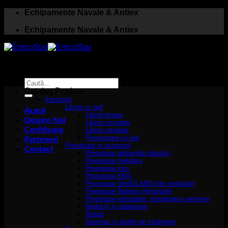
Skip
Echipamente Navale & Antiex
to
Echipamente Navale & Antiex
content
Caută
după:
Catalog Produse
Industrial
Lămpi cu led
Acasă
Lămpi liniare
Despre Noi
Lămpi circulare
Certificate
Lămpi stradale
Proiectoare cu led
Parteneri
Presetupe și accesorii
Contact
Presetupe poliamida (plastic)
Presetupe metalice
Presetupe inox
Presetupe EMC
Presetupe VentGLAND (de ventilație)
Presetupe Railway (feroviare)
Presetupe extraplate, temperaturi extreme
Reducții și adaptoare
Dopuri
Garnituri și piulițe de strângere