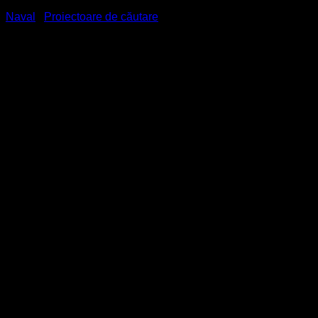
Naval
/
Proiectoare de căutare
Searchlight (Proiector de
căutare) halogenura
metalica, model SH 400mm
– 575W, montare pe punte
cu unitate Pan&Tilt,
producător WISKA
Hoppmann
Clasa de protecție EN 60 529
IP56
Material
Inox
Coloare
RAL 9016