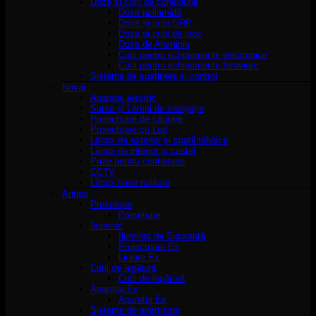
Doze și cutii de conexiune
Doze poliamidă
Doze și cutii GRP
Doze și cutii de inox
Doze de Aluminiu
Cutii pentru echipamente electronice
Cutii pentru echipamente feroviare
Sisteme de susținere și control
Naval
Aparataj electric
Surse și Lămpi de navigație
Proiectoare de căutare
Proiectoare cu Led
Lămpi de exterior și spatii tehnice
Lămpi de interior și castel
Prize pentru containere
CCTV
Lămpi nave militare
Antiex
Presetupe
Presetupe
Iluminat
Iluminat de Siguranță
Proiectoare Ex
Liniare Ex
Cutii de legătură
Cutii de legătură
Aparataj Ex
Aparataj Ex
Sisteme de avertizare