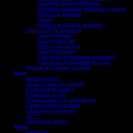
Presetupe Railway (feroviare)
Presetupe extraplate, temperaturi extreme
Reducții și adaptoare
Dopuri
Garnituri și piulițe de strângere
Doze și cutii de conexiune
Doze poliamidă
Doze și cutii GRP
Doze și cutii de inox
Doze de Aluminiu
Cutii pentru echipamente electronice
Cutii pentru echipamente feroviare
Sisteme de susținere și control
Naval
Aparataj electric
Surse și Lămpi de navigație
Proiectoare de căutare
Proiectoare cu Led
Lămpi de exterior și spatii tehnice
Lămpi de interior și castel
Prize pentru containere
CCTV
Lămpi nave militare
Antiex
Presetupe