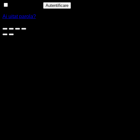
Ține-mă minte
Autentificare
Ai uitat parola?