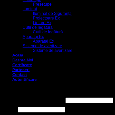
Presetupe
Iluminat
Iluminat de Siguranță
Proiectoare Ex
Liniare Ex
Cutii de legătură
Cutii de legătură
Aparataj Ex
Aparataj Ex
Sisteme de avertizare
Sisteme de avertizare
Acasă
Despre Noi
Certificate
Parteneri
Contact
Autentificare
Autentificare
Obligatoriu
Nume utilizator sau adresă email
*
Obligatoriu
Parolă
*