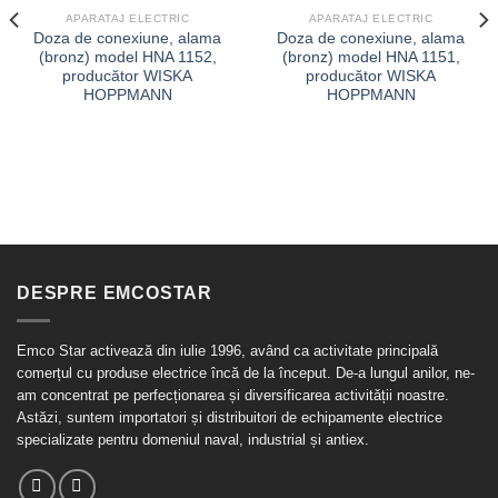
APARATAJ ELECTRIC
APARATAJ ELECTRIC
Doza de conexiune, alama
Doza de conexiune, alama
(bronz) model HNA 1152,
(bronz) model HNA 1151,
producător WISKA
producător WISKA
HOPPMANN
HOPPMANN
DESPRE EMCOSTAR
Emco Star activează din iulie 1996, având ca activitate principală
comerțul cu produse electrice încă de la început. De-a lungul anilor, ne-
am concentrat pe perfecționarea și diversificarea activității noastre.
Astăzi, suntem importatori și distribuitori de echipamente electrice
specializate pentru domeniul naval, industrial și antiex.