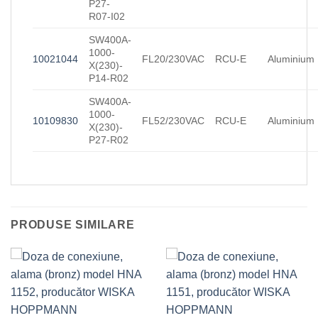
P27-
R07-I02
SW400A-
1000-
10021044
FL20/230VAC
RCU-E
Aluminium
X(230)-
P14-R02
SW400A-
1000-
10109830
FL52/230VAC
RCU-E
Aluminium
X(230)-
P27-R02
PRODUSE SIMILARE