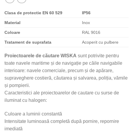
Clasa de protectie EN 60 529
IP56
Material
Inox
Coloare
RAL 9016
Tratament de suprafata
Acoperit cu pulbere
Proiectoarele de căutare WISKA
sunt potrivite pentru
toate navele maritime și de navigație pe căile navigabile
interioare: navele comerciale, precum și de apărare,
supraveghere costieră, căutarea și salvarea, poliția, vămile
și pompierii.
Caracteristici ale proiectoarelor de cautare cu surse de
iluminat cu halogen:
Culoare a luminii constantă
Intensitate luminoasă completă după pornire, repornire
imediată