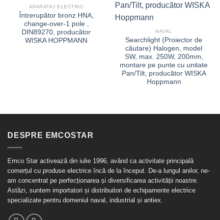
APARATAJ ELECTRIC
Întrerupător bronz HNA,
change-over-1 pole ,
DIN89270, producător
NAVAL
Searchlight (Proiector de
WISKA HOPPMANN
căutare) Halogen, model
SW, max. 250W, 200mm,
montare pe punte cu unitate
Pan/Tilt, producător WISKA
Hoppmann
DESPRE EMCOSTAR
Emco Star activează din iulie 1996, având ca activitate principală
comerțul cu produse electrice încă de la început. De-a lungul anilor, ne-
am concentrat pe perfecționarea și diversificarea activității noastre.
Astăzi, suntem importatori și distribuitori de echipamente electrice
specializate pentru domeniul naval, industrial și antiex.