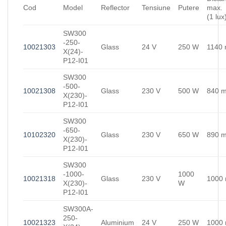
Cod
Model
Reflector
Tensiune
Putere
max.
(1 lux
SW300
-250-
10021303
Glass
24 V
250 W
1140
X(24)-
P12-I01
SW300
-500-
10021308
Glass
230 V
500 W
840 
X(230)-
P12-I01
SW300
-650-
10102320
Glass
230 V
650 W
890 
X(230)-
P12-I01
SW300
-1000-
1000
10021318
Glass
230 V
1000
X(230)-
W
P12-I01
SW300A-
250-
10021323
Aluminium
24 V
250 W
1000