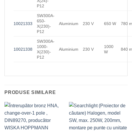
X(24)-
P12
SW300A-
650-
10021333
Aluminium
230 V
650 W
780 
X(230)-
P12
SW300A-
1000-
1000
10021338
Aluminium
230 V
840 
X(230)-
W
P12
PRODUSE SIMILARE