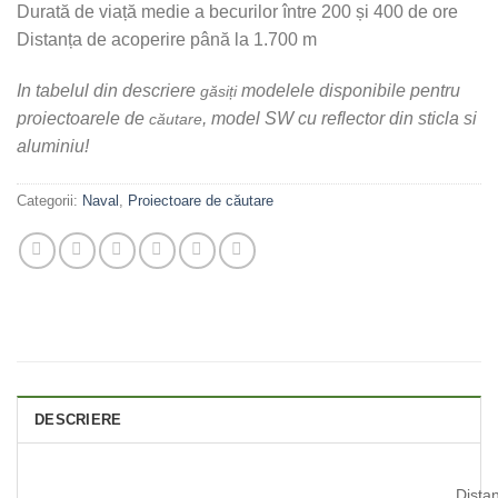
Durată de viață medie a becurilor între 200 și 400 de ore
Distanța de acoperire până la 1.700 m
In tabelul din descriere
modelele disponibile pentru
găsiți
proiectoarele de
, model SW cu reflector din sticla si
căutare
aluminiu!
Categorii:
Naval
,
Proiectoare de căutare
DESCRIERE
Dista