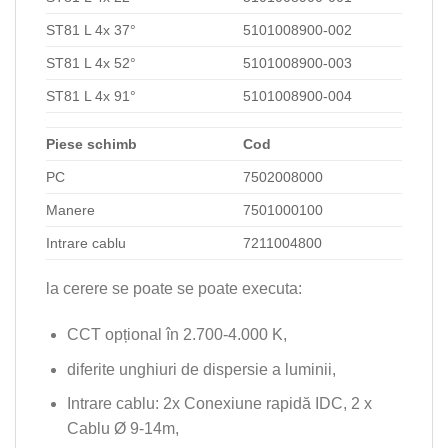
ST81 L 4x 37°
5101008900-002
ST81 L 4x 52°
5101008900-003
ST81 L 4x 91°
5101008900-004
Piese schimb
Cod
PC
7502008000
Manere
7501000100
Intrare cablu
7211004800
la cerere se poate se poate executa:
CCT opțional în 2.700-4.000 K,
diferite unghiuri de dispersie a luminii,
Intrare cablu: 2x Conexiune rapidă IDC, 2 x
Cablu Ø 9-14m,