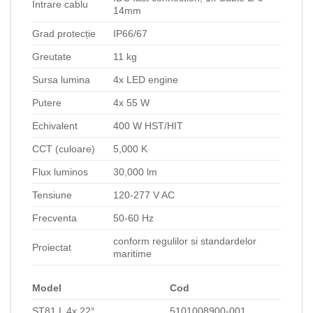
Intrare cablu
14mm
Grad protecție
IP66/67
Greutate
11 kg
Sursa lumina
4x LED engine
Putere
4x 55 W
Echivalent
400 W HST/HIT
CCT (culoare)
5,000 K
Flux luminos
30,000 lm
Tensiune
120-277 V AC
Frecventa
50-60 Hz
conform regulilor si standardelor
Proiectat
maritime
Model
Cod
ST81 L 4x 22°
5101008900-001