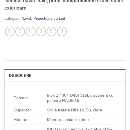
iluminat naval: hale, punți, compartimente și alte spații
exterioare.
Categorii:
Naval
,
Proiectoare cu Led
DESCRIERE
Inox 1.4404 (AISI 316L), acoperit cu
Carcasa
pulbere RAL9016.
Dispersor
Sticla tratata DIN 12150, clara
Montare
Mânere ajustabile, inox
IDC fast connection, 1x Cable Ø 9–