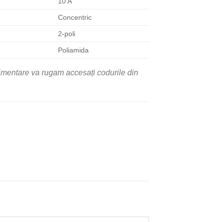
10 A
Concentric
2-poli
Poliamida
limentare va rugam accesați codurile din