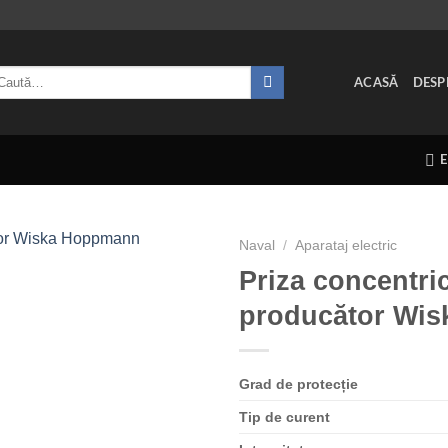
ută
ACASĂ
DESP
pă:
Naval
/
Aparataj electric
Priza concentric
producător Wi
Grad de protecție
Tip de curent