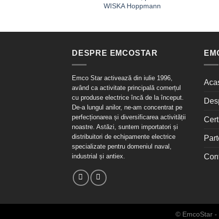
WISKA Hoppmann
DESPRE EMCOSTAR
EM
Emco Star activează din iulie 1996,
Aca
având ca activitate principală comerțul
cu produse electrice încă de la început.
Des
De-a lungul anilor, ne-am concentrat pe
perfecționarea și diversificarea activității
Cert
noastre. Astăzi, suntem importatori și
distribuitori de echipamente electrice
Part
specializate pentru domeniul naval,
industrial și antiex.
Con
© EmcoStar - 