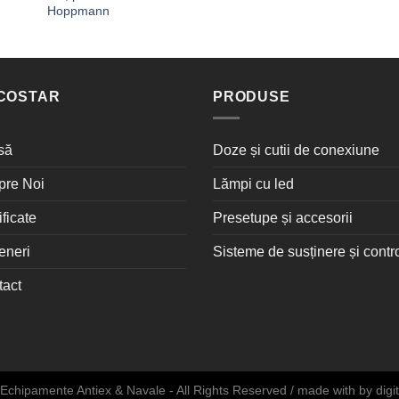
Hoppmann
COSTAR
PRODUSE
să
Doze și cutii de conexiune
pre Noi
Lămpi cu led
ificate
Presetupe și accesorii
eneri
Sisteme de susținere și contr
tact
Echipamente Antiex & Navale - All Rights Reserved / made with
by
digi