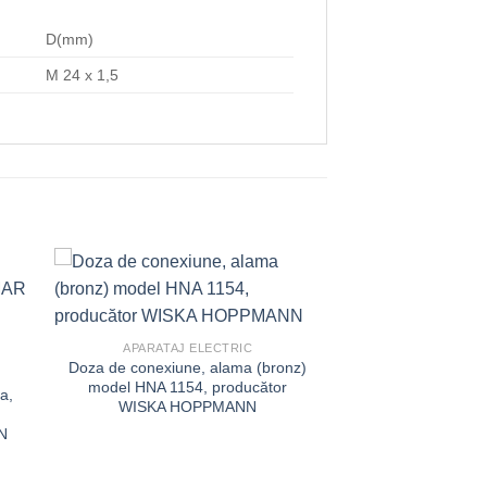
D(mm)
M 24 x 1,5
APARATAJ ELECTRIC
Doza de conexiune, alama (bronz)
model HNA 1154, producător
a,
WISKA HOPPMANN
N