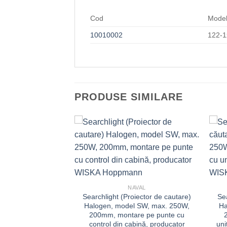
Cod
Mode
10010002
122-
PRODUSE SIMILARE
STRIAL
tere cu LED Fluxo
en5 500w
NAVAL
Searchlight (Proiector de cautare)
Se
Halogen, model SW, max. 250W,
Ha
200mm, montare pe punte cu
control din cabină, producator
uni