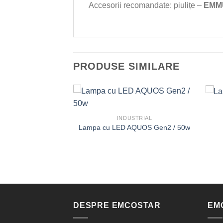
Accesorii recomandate: piulițe –
EMM
PRODUSE SIMILARE
STRIAL
ED LAKE 49w
INDUSTRIAL
Lampa cu LED AQUOS Gen2 / 50w
DESPRE EMCOSTAR
EM