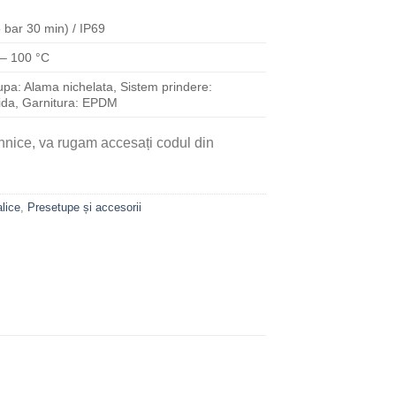
 bar 30 min) / IP69
 – 100 °C
upa: Alama nichelata, Sistem prindere:
ida, Garnitura: EPDM
ehnice, va rugam accesați codul din
lice
,
Presetupe și accesorii