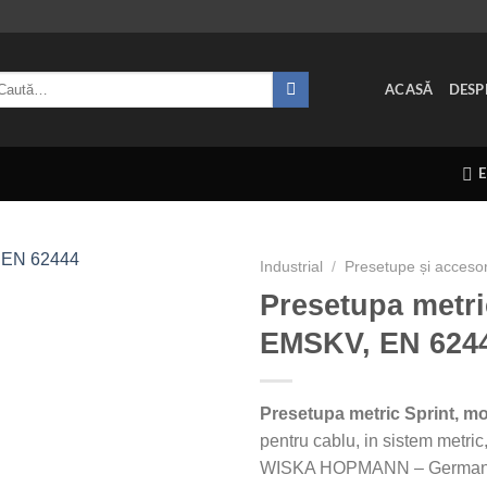
ută
ACASĂ
DESP
pă:
Industrial
/
Presetupe și accesor
Presetupa metri
EMSKV, EN 624
Presetupa metric Sprint, 
pentru cablu, in sistem metric
WISKA HOPMANN – German