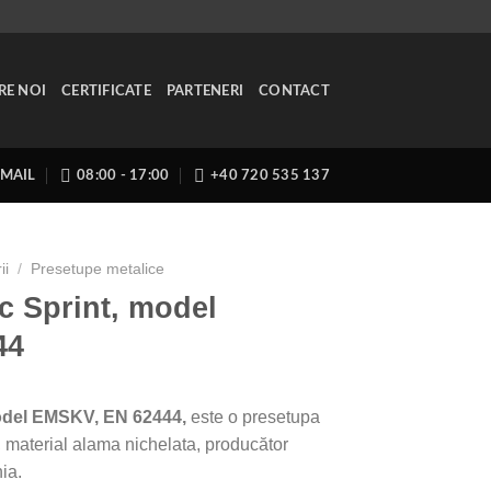
RE NOI
CERTIFICATE
PARTENERI
CONTACT
EMAIL
08:00 - 17:00
+40 720 535 137
ii
/
Presetupe metalice
c Sprint, model
44
model EMSKV, EN 62444
,
este o presetupa
, material alama nichelata, producător
ia.