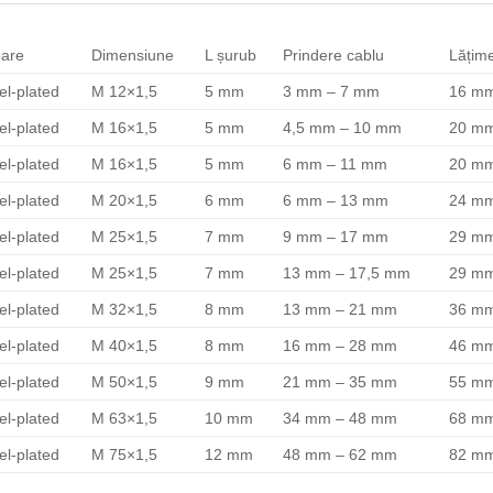
oare
Dimensiune
L șurub
Prindere cablu
Lățim
el-plated
M 12×1,5
5 mm
3 mm – 7 mm
16 m
el-plated
M 16×1,5
5 mm
4,5 mm – 10 mm
20 m
el-plated
M 16×1,5
5 mm
6 mm – 11 mm
20 m
el-plated
M 20×1,5
6 mm
6 mm – 13 mm
24 m
el-plated
M 25×1,5
7 mm
9 mm – 17 mm
29 m
el-plated
M 25×1,5
7 mm
13 mm – 17,5 mm
29 m
el-plated
M 32×1,5
8 mm
13 mm – 21 mm
36 m
el-plated
M 40×1,5
8 mm
16 mm – 28 mm
46 m
el-plated
M 50×1,5
9 mm
21 mm – 35 mm
55 m
el-plated
M 63×1,5
10 mm
34 mm – 48 mm
68 m
el-plated
M 75×1,5
12 mm
48 mm – 62 mm
82 m