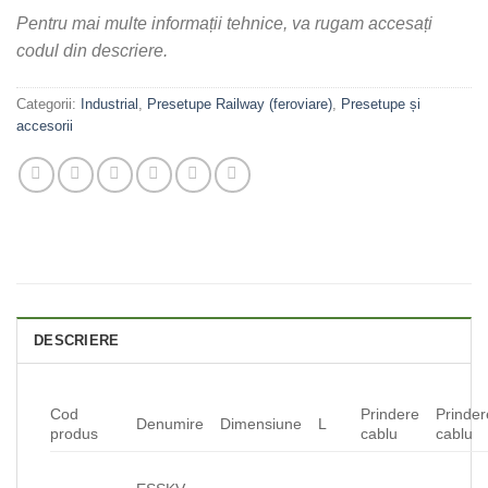
Pentru
mai multe informații tehnice, va rugam accesați
codul din descriere.
Categorii:
Industrial
,
Presetupe Railway (feroviare)
,
Presetupe și
accesorii
DESCRIERE
Cod
Prindere
Prinder
Denumire
Dimensiune
L
produs
cablu
cablu