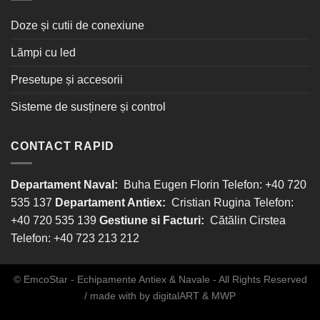
Doze și cutii de conexiune
Lămpi cu led
Presetupe și accesorii
Sisteme de susținere și control
CONTACT RAPID
Departament Naval:
Buha Eugen Florin Telefon: +40 720
535 137
Departament Antiex:
Cristian Rugina Telefon:
+40 720 535 139
Gestiune si Facturi:
Cătălin Cirstea
Telefon: +40 723 213 212
© EmcoStar - Echipamente Antiex & Navale - All Rights Reserved
/ made with
by
digitalART
&
MWP