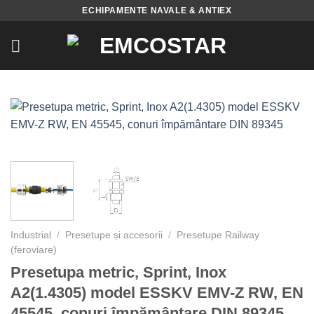
Skip
ECHIPAMENTE NAVALE & ANTIEX
to
content
Industrial
/
Presetupe și accesorii
/
Presetupe Railway
(feroviare)
Presetupa metric, Sprint, Inox
A2(1.4305) model ESSKV EMV-Z RW, EN
45545, conuri împământare DIN 89345