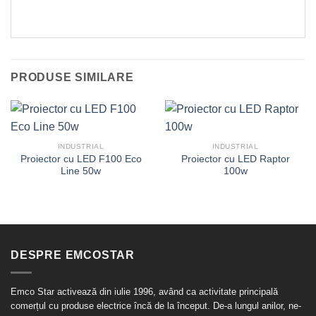
PRODUSE SIMILARE
INDUSTRIAL
INDUSTRIAL
Proiector cu LED F100 Eco
Proiector cu LED Raptor
Line 50w
100w
DESPRE EMCOSTAR
Emco Star activează din iulie 1996, având ca activitate principală
comerțul cu produse electrice încă de la început. De-a lungul anilor, ne-