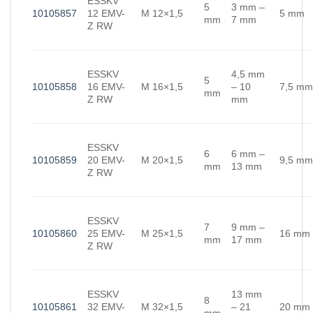
ESSKV
5
3 mm –
10105857
12 EMV-
M 12×1,5
5 mm
mm
7 mm
Z RW
ESSKV
4,5 mm
5
10105858
16 EMV-
M 16×1,5
– 10
7,5 m
mm
Z RW
mm
ESSKV
6
6 mm –
10105859
20 EMV-
M 20×1,5
9,5 m
mm
13 mm
Z RW
ESSKV
7
9 mm –
10105860
25 EMV-
M 25×1,5
16 mm
mm
17 mm
Z RW
ESSKV
13 mm
8
10105861
32 EMV-
M 32×1,5
– 21
20 mm
mm