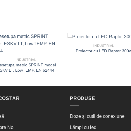
INDUSTRIAL
Proiector cu LED Raptor 300
INDUSTRIAL
esetupa metric SPRINT model
SKV LT, LowTEMP, EN 62444
COSTAR
PRODUSE
să
Doze și cutii de conexiune
pre Noi
Lămpi cu led