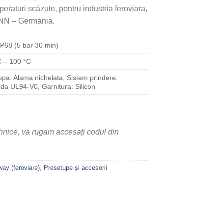
eraturi scăzute, pentru industria feroviara,
N – Germania.
IP68 (5 bar 30 min)
C – 100 °C
upa: Alama nichelata, Sistem prindere:
ida UL94-V0, Garnitura: Silicon
ehnice, va rugam accesați codul din
ay (feroviare)
,
Presetupe și accesorii