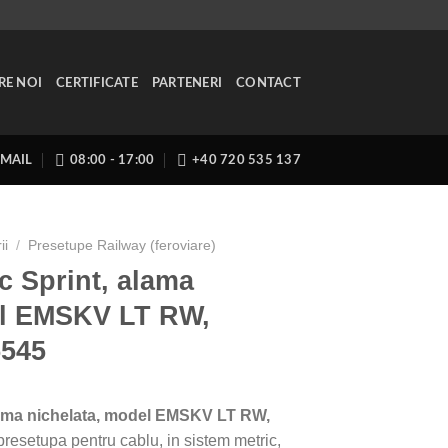
RE NOI
CERTIFICATE
PARTENERI
CONTACT
EMAIL
08:00 - 17:00
+40 720 535 137
ii
/
Presetupe Railway (feroviare)
c Sprint, alama
el EMSKV LT RW,
545
lama nichelata, model EMSKV LT RW,
presetupa pentru cablu, in sistem metric,