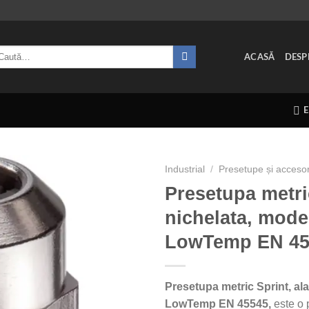
ută
ACASĂ
DESP
pă:
Industrial
/
Presetupe și accesor
Presetupa metri
nichelata, mod
LowTemp EN 45
Presetupa metric Sprint, a
LowTemp EN 45545,
este o 