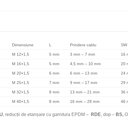
Dimensiune
L
Prindere cablu
SW
M 12×1,5
5 mm
3 mm – 7 mm
16
M 16×1,5
5 mm
4,5 mm – 10 mm
20
M 20×1,5
6 mm
6 mm – 13 mm
24
M 25×1,5
7 mm
9 mm – 17 mm
29
M 32×1,5
8 mm
13 mm – 21 mm
36
M 40×1,5
8 mm
16 mm – 28 mm
46
U
, reducții de etanșare cu garnitura EPDM –
RDE
, dop –
BS,
O