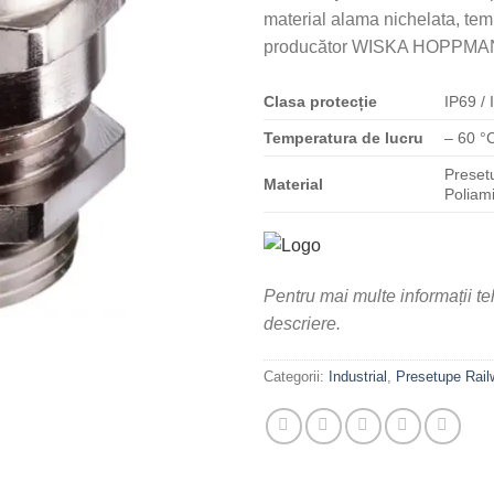
material alama nichelata, temp
producător WISKA HOPPMAN
Clasa
protecție
IP69 / 
Temperatura de lucru
– 60 °
Preset
Material
Poliam
Pentru mai multe informații t
descriere.
Categorii:
Industrial
,
Presetupe Railw