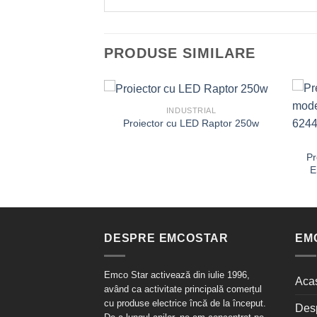
PRODUSE SIMILARE
STRIAL
INDUSTRIAL
osure – SL 4000
Proiector cu LED Raptor 250w
Pr
E
DESPRE EMCOSTAR
EM
Emco Star activează din iulie 1996,
Aca
având ca activitate principală comerțul
cu produse electrice încă de la început.
Des