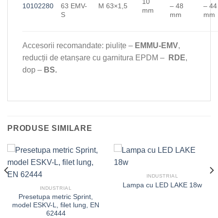
10
10102280
63 EMV-
M 63×1,5
– 48
– 44
mm
S
mm
mm
Accesorii recomandate: piulițe –
EMMU-EMV
,
reducții de etanșare cu garnitura EPDM –
RDE
,
dop –
BS.
PRODUSE SIMILARE
INDUSTRIAL
Lampa cu LED LAKE 18w
INDUSTRIAL
Presetupa metric Sprint,
model ESKV-L, filet lung, EN
62444