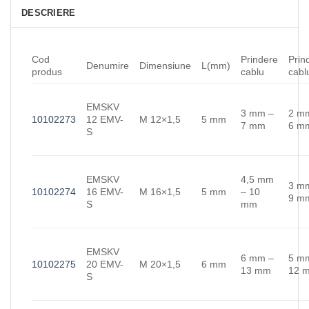
DESCRIERE
Cod
Prindere
Prin
Denumire
Dimensiune
L(mm)
produs
cablu
cabl
EMSKV
3 mm –
2 m
10102273
12 EMV-
M 12×1,5
5 mm
7 mm
6 m
S
EMSKV
4,5 mm
3 m
10102274
16 EMV-
M 16×1,5
5 mm
– 10
9 m
S
mm
EMSKV
6 mm –
5 m
10102275
20 EMV-
M 20×1,5
6 mm
13 mm
12 
S