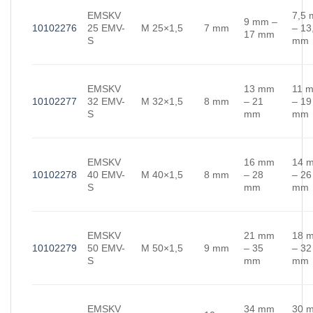
EMSKV
7,5
9 mm –
10102276
25 EMV-
M 25×1,5
7 mm
– 13
17 mm
S
mm
EMSKV
13 mm
11 
10102277
32 EMV-
M 32×1,5
8 mm
– 21
– 19
S
mm
mm
EMSKV
16 mm
14 
10102278
40 EMV-
M 40×1,5
8 mm
– 28
– 26
S
mm
mm
EMSKV
21 mm
18 
10102279
50 EMV-
M 50×1,5
9 mm
– 35
– 32
S
mm
mm
EMSKV
34 mm
30 