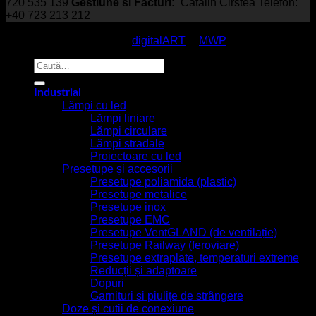
720 535 139
Gestiune si Facturi:
Cătălin Cirstea Telefon:
+40 723 213 212
© EmcoStar - Echipamente Antiex & Navale - All Rights
Reserved / made with
by
digitalART
&
MWP
Caută
după:
Industrial
Lămpi cu led
Lămpi liniare
Lămpi circulare
Lămpi stradale
Proiectoare cu led
Presetupe și accesorii
Presetupe poliamida (plastic)
Presetupe metalice
Presetupe inox
Presetupe EMC
Presetupe VentGLAND (de ventilație)
Presetupe Railway (feroviare)
Presetupe extraplate, temperaturi extreme
Reducții și adaptoare
Dopuri
Garnituri și piulițe de strângere
Doze și cutii de conexiune