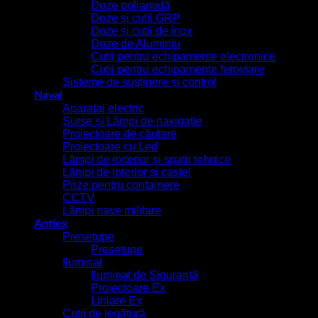
Doze poliamidă
Doze și cutii GRP
Doze și cutii de inox
Doze de Aluminiu
Cutii pentru echipamente electronice
Cutii pentru echipamente feroviare
Sisteme de susținere și control
Naval
Aparataj electric
Surse și Lămpi de navigație
Proiectoare de căutare
Proiectoare cu Led
Lămpi de exterior și spatii tehnice
Lămpi de interior și castel
Prize pentru containere
CCTV
Lămpi nave militare
Antiex
Presetupe
Presetupe
Iluminat
Iluminat de Siguranță
Proiectoare Ex
Liniare Ex
Cutii de legătură