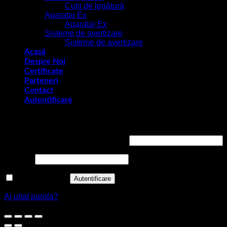
Cutii de legătură
Aparataj Ex
Aparataj Ex
Sisteme de avertizare
Sisteme de avertizare
Acasă
Despre Noi
Certificate
Parteneri
Contact
Autentificare
Autentificare
Obligatoriu
Nume utilizator sau adresă email
*
Obligatoriu
Parolă
*
Ține-mă minte
Autentificare
Ai uitat parola?