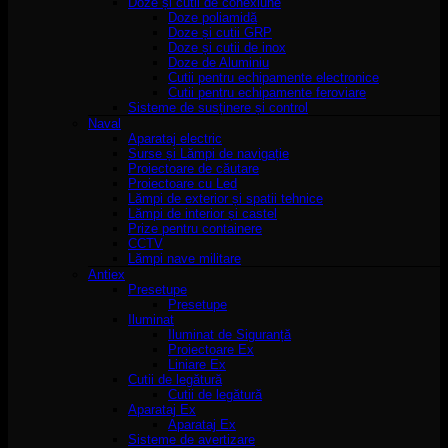
Doze și cutii de conexiune
Doze poliamidă
Doze și cutii GRP
Doze și cutii de inox
Doze de Aluminiu
Cutii pentru echipamente electronice
Cutii pentru echipamente feroviare
Sisteme de susținere și control
Naval
Aparataj electric
Surse și Lămpi de navigație
Proiectoare de căutare
Proiectoare cu Led
Lămpi de exterior și spatii tehnice
Lămpi de interior și castel
Prize pentru containere
CCTV
Lămpi nave militare
Antiex
Presetupe
Presetupe
Iluminat
Iluminat de Siguranță
Proiectoare Ex
Liniare Ex
Cutii de legătură
Cutii de legătură
Aparataj Ex
Aparataj Ex
Sisteme de avertizare