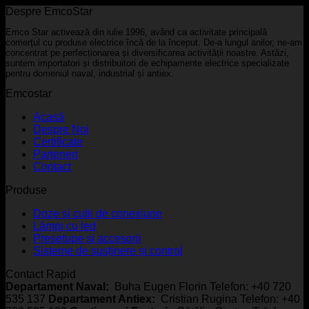
Despre EmcoStar
Emco Star activează din iulie 1996, având ca activitate principală
comerțul cu produse electrice încă de la început. De-a lungul anilor, ne-am
concentrat pe perfecționarea și diversificarea activității noastre. Astăzi,
suntem importatori și distribuitori de echipamente electrice specializate
pentru domeniul naval, industrial și antiex.
Emcostar
Acasă
Despre Noi
Certificate
Parteneri
Contact
Produse
Doze și cutii de conexiune
Lămpi cu led
Presetupe și accesorii
Sisteme de susținere și control
Contact Rapid
Departament Naval:
Buha Eugen Florin Telefon: +40 720
535 137
Departament Antiex:
Cristian Rugina Telefon: +40