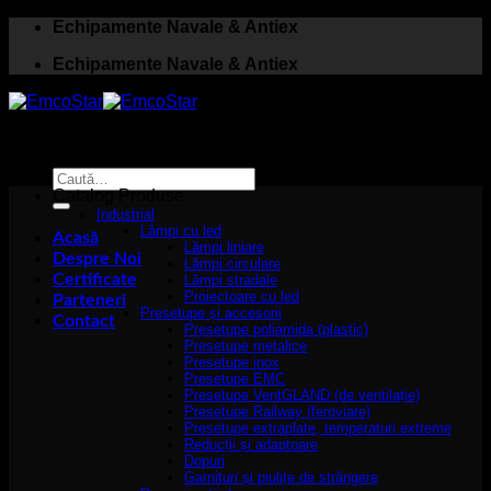
Skip
Echipamente Navale & Antiex
to
Echipamente Navale & Antiex
content
Caută
după:
Catalog Produse
Industrial
Lămpi cu led
Acasă
Lămpi liniare
Despre Noi
Lămpi circulare
Certificate
Lămpi stradale
Proiectoare cu led
Parteneri
Presetupe și accesorii
Contact
Presetupe poliamida (plastic)
Presetupe metalice
Presetupe inox
Presetupe EMC
Presetupe VentGLAND (de ventilație)
Presetupe Railway (feroviare)
Presetupe extraplate, temperaturi extreme
Reducții și adaptoare
Dopuri
Garnituri și piulițe de strângere