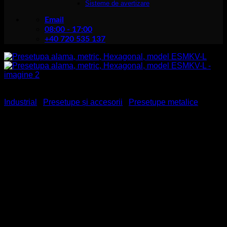
Sisteme de avertizare
Email
08:00 - 17:00
+40 720 535 137
Industrial
/
Presetupe și accesorii
/
Presetupe metalice
Presetupa alama, metric,
Hexagonal, model ESMKV-L
Presetupa alama, metric, Hexagonal, model ESMKV-L
,
este o presetupa pentru cablu, in sistem metric, material
alama nichelata, filet lung, producător WISKA HOPMANN –
Germania.