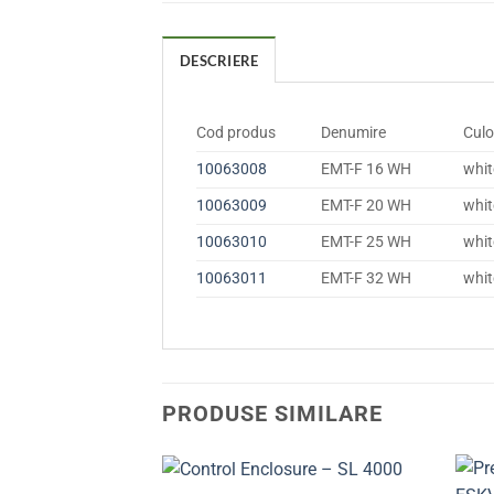
DESCRIERE
Cod produs
Denumire
Culo
10063008
EMT-F 16 WH
whit
10063009
EMT-F 20 WH
whit
10063010
EMT-F 25 WH
whit
10063011
EMT-F 32 WH
whit
PRODUSE SIMILARE