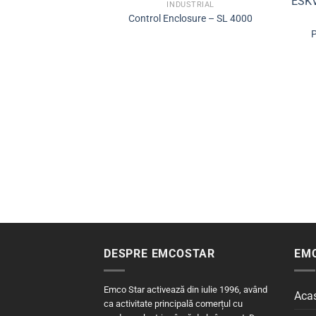
INDUSTRIAL
Control Enclosure – SL 4000
P
DESPRE EMCOSTAR
EM
Emco Star activează din iulie 1996, având
Aca
ca activitate principală comerțul cu