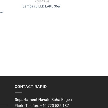
INDUSTRIAL
Lampa cu LED LAKE 36w
6w
INDUST
Lampa stradala 
Gen4 
CONTACT RAPID
Departament Naval:
Buha Eugen
Florin Telefon: +40 720 535 137