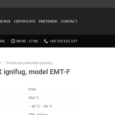
RE NOI
CERTIFICATE
PARTENERI
CONTACT
AIL
08:00 - 17:00
+40 720 535 137
i
/
Presetupe poliamida (plastic)
ignifug, model EMT-F
IP66
960 °C
– 40 °C – 80 °C
TPE, ignifug