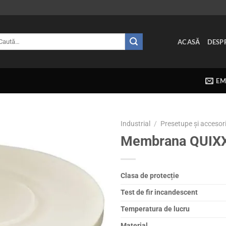
ută
ACASĂ
DESP
pă:
EM
Industrial
/
Presetupe și accesori
Membrana QUIXX 
Clasa de
protecție
Test de fir incandescent
Temperatura de lucru
Material