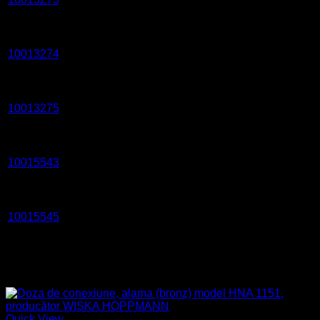
1xZ14
1131/2/CR/L/clear/oT/1974-
10013274
23 W
230 V
E27
2xZ14
1131/D/CR/L/clear/oT/1974-
10013275
23 W
230 V
E27
2xZ14
1131/CR/L/clear/oT/1975-
10015543
23 W
230 V
B22d
1xZ14
1131/2/CR/L/clear/oT/1975-
10015545
23 W
230 V
B22d
2xZ14
Produse similare
Quick View