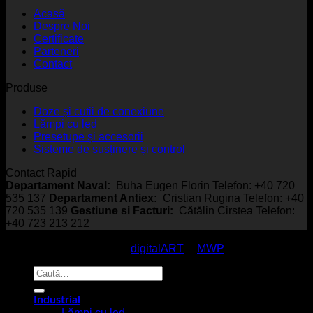
Acasă
Despre Noi
Certificate
Parteneri
Contact
Produse
Doze și cutii de conexiune
Lămpi cu led
Presetupe și accesorii
Sisteme de susținere și control
Contact Rapid
Departament Naval:
Buha Eugen Florin Telefon: +40 720
535 137
Departament Antiex:
Cristian Rugina Telefon: +40
720 535 139
Gestiune si Facturi:
Cătălin Cirstea Telefon:
+40 723 213 212
© EmcoStar - Echipamente Antiex & Navale - All Rights
Reserved / made with
by
digitalART
&
MWP
Caută
după:
Industrial
Lămpi cu led