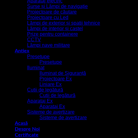
Aparataj electric
Surse și Lămpi de navigație
Proiectoare de căutare
Proiectoare cu Led
Lămpi de exterior și spatii tehnice
Lămpi de interior și castel
Prize pentru containere
CCTV
Lămpi nave militare
Antiex
Presetupe
Presetupe
Iluminat
Iluminat de Siguranță
Proiectoare Ex
Liniare Ex
Cutii de legătură
Cutii de legătură
Aparataj Ex
Aparataj Ex
Sisteme de avertizare
Sisteme de avertizare
Acasă
Despre Noi
Certificate