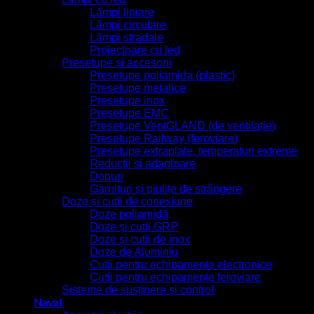
Lămpi liniare
Lămpi circulare
Lămpi stradale
Proiectoare cu led
Presetupe și accesorii
Presetupe poliamida (plastic)
Presetupe metalice
Presetupe inox
Presetupe EMC
Presetupe VentGLAND (de ventilație)
Presetupe Railway (feroviare)
Presetupe extraplate, temperaturi extreme
Reducții și adaptoare
Dopuri
Garnituri și piulițe de strângere
Doze și cutii de conexiune
Doze poliamidă
Doze și cutii GRP
Doze și cutii de inox
Doze de Aluminiu
Cutii pentru echipamente electronice
Cutii pentru echipamente feroviare
Sisteme de susținere și control
Naval