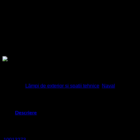
Clasa de protecție EN 60 529
IP56
Interval temperatura
-25 °C – 45 °C
Carcasa: alama
Material
Capac: Policarbonat
Pentru informații tehnice suplimentare va rugam accesați
codurile din descriere!
Categorii:
Lămpi de exterior și spatii tehnice
,
Naval
Descriere
COD
Model
Putere
Tensiune
Dulie
1131/CR/L/clear/oT/1974-
10013273
23 W
230 V
E27