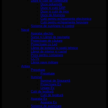
Doze și cutii de conexiune
Doze poliamidă
Doze și cutii GRP
Doze și cutii de inox
Doze de Aluminiu
Cutii pentru echipamente electronice
Cutii pentru echipamente feroviare
Sisteme de susținere și control
Naval
Aparataj electric
Surse și Lămpi de navigație
Proiectoare de căutare
Proiectoare cu Led
Lămpi de exterior și spatii tehnice
Lămpi de interior și castel
Prize pentru containere
CCTV
Lămpi nave militare
Antiex
Presetupe
Presetupe
Iluminat
Iluminat de Siguranță
Proiectoare Ex
Liniare Ex
Cutii de legătură
Cutii de legătură
Aparataj Ex
Aparataj Ex
Sisteme de avertizare