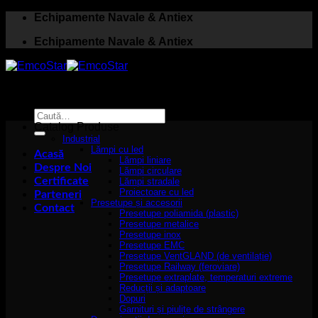
Skip
Echipamente Navale & Antiex
to
Echipamente Navale & Antiex
content
Caută
după:
Catalog Produse
Industrial
Lămpi cu led
Acasă
Lămpi liniare
Despre Noi
Lămpi circulare
Certificate
Lămpi stradale
Proiectoare cu led
Parteneri
Presetupe și accesorii
Contact
Presetupe poliamida (plastic)
Presetupe metalice
Presetupe inox
Presetupe EMC
Presetupe VentGLAND (de ventilație)
Presetupe Railway (feroviare)
Presetupe extraplate, temperaturi extreme
Reducții și adaptoare
Dopuri
Garnituri și piulițe de strângere