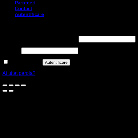
Parteneri
Contact
Autentificare
Autentificare
Obligatoriu
Nume utilizator sau adresă email
*
Obligatoriu
Parolă
*
Ține-mă minte
Autentificare
Ai uitat parola?