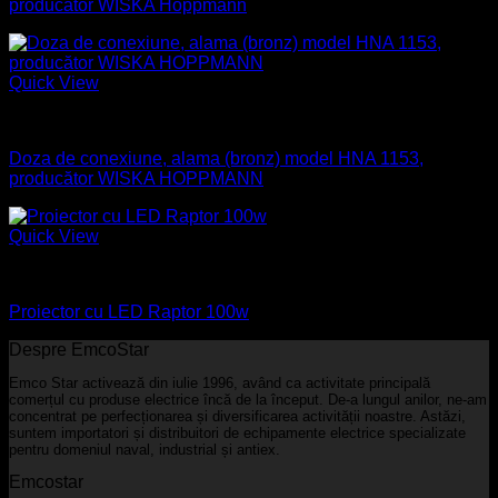
producător WISKA Hoppmann
Quick View
Aparataj electric
Doza de conexiune, alama (bronz) model HNA 1153,
producător WISKA HOPPMANN
Quick View
Industrial
Proiector cu LED Raptor 100w
Despre EmcoStar
Emco Star activează din iulie 1996, având ca activitate principală
comerțul cu produse electrice încă de la început. De-a lungul anilor, ne-am
concentrat pe perfecționarea și diversificarea activității noastre. Astăzi,
suntem importatori și distribuitori de echipamente electrice specializate
pentru domeniul naval, industrial și antiex.
Emcostar