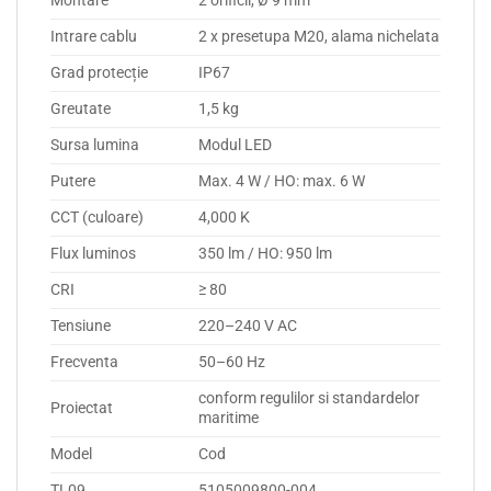
Montare
2 orificii, Ø 9 mm
Intrare cablu
2 x presetupa M20, alama nichelata
Grad protecție
IP67
Greutate
1,5 kg
Sursa lumina
Modul LED
Putere
Max. 4 W / HO: max. 6 W
CCT (culoare)
4,000 K
Flux luminos
350 lm / HO: 950 lm
CRI
≥ 80
Tensiune
220–240 V AC
Frecventa
50–60 Hz
conform regulilor si standardelor
Proiectat
maritime
Model
Cod
TL09
5105009800-004