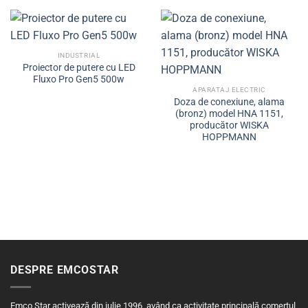
INDUSTRIAL
Proiector de putere cu LED
Fluxo Pro Gen5 500w
APARATAJ ELECTRIC
Doza de conexiune, alama
(bronz) model HNA 1151,
producător WISKA
HOPPMANN
DESPRE EMCOSTAR
Emco Star activează din iulie 1996, având ca activitate principală comerțul