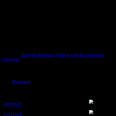
Clasa de
IP66
protecție
Tensiune
500 V
Terminale/poli
4-pole, 2,5mm²
Temperatura
-25 °C – 45 °C
Material
Aluminiu
Pentru mai multe informații tehnice va rugam accesați
codurile din descriere!
Categorii:
Doze de Aluminiu
,
Doze și cutii de conexiune
,
Industrial
Descriere
Cod
D
Denumire
Culoare
Presetupa
produs
(mm)
1700-
RAL
PG
10040585
4.AGB.13.M.64.m.KV
7032
13,5
1700-
RAL
PG
10041069