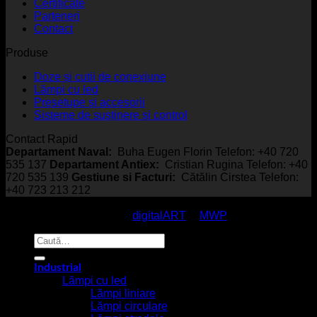
Certificate
Parteneri
Contact
Produse
Doze și cutii de conexiune
Lămpi cu led
Presetupe și accesorii
Sisteme de susținere și control
Contact Rapid
Departament Naval:
Buha Eugen Florin Telefon: +40 720
535 137
Departament Antiex:
Cristian Rugina Telefon: +40
720 535 139
Gestiune si Facturi:
Cătălin Cirstea Telefon:
+40 723 213 212
© EmcoStar - Echipamente Antiex & Navale - All Rights
Reserved / made with
by
digitalART
&
MWP
Caută
după:
Industrial
Lămpi cu led
Lămpi liniare
Lămpi circulare