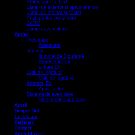
Proiectoare cu Led
Lămpi de exterior și spatii tehnice
Lămpi de interior și castel
Prize pentru containere
CCTV
Lămpi nave militare
Antiex
Presetupe
Presetupe
Iluminat
Iluminat de Siguranță
Proiectoare Ex
Liniare Ex
Cutii de legătură
Cutii de legătură
Aparataj Ex
Aparataj Ex
Sisteme de avertizare
Sisteme de avertizare
Acasă
Despre Noi
Certificate
Parteneri
Contact
Autentificare