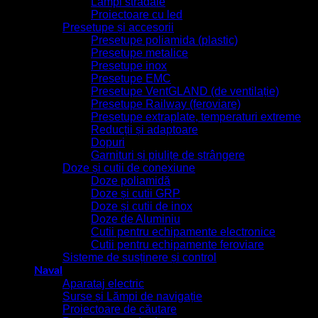
Lămpi stradale
Proiectoare cu led
Presetupe și accesorii
Presetupe poliamida (plastic)
Presetupe metalice
Presetupe inox
Presetupe EMC
Presetupe VentGLAND (de ventilație)
Presetupe Railway (feroviare)
Presetupe extraplate, temperaturi extreme
Reducții și adaptoare
Dopuri
Garnituri și piulițe de strângere
Doze și cutii de conexiune
Doze poliamidă
Doze și cutii GRP
Doze și cutii de inox
Doze de Aluminiu
Cutii pentru echipamente electronice
Cutii pentru echipamente feroviare
Sisteme de susținere și control
Naval
Aparataj electric
Surse și Lămpi de navigație
Proiectoare de căutare