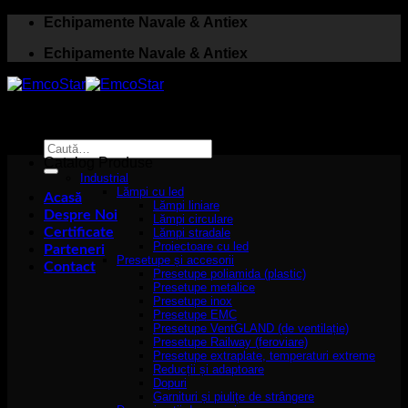
Skip
Echipamente Navale & Antiex
to
Echipamente Navale & Antiex
content
Caută
după:
Catalog Produse
Industrial
Lămpi cu led
Acasă
Lămpi liniare
Despre Noi
Lămpi circulare
Certificate
Lămpi stradale
Proiectoare cu led
Parteneri
Presetupe și accesorii
Contact
Presetupe poliamida (plastic)
Presetupe metalice
Presetupe inox
Presetupe EMC
Presetupe VentGLAND (de ventilație)
Presetupe Railway (feroviare)
Presetupe extraplate, temperaturi extreme
Reducții și adaptoare
Dopuri
Garnituri și piulițe de strângere