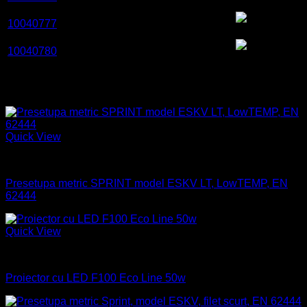
4.AGC.13.M.64.m.KV
7032
13,5
1700-
RAL
PG
10040777
4.AGD.13.M.64.m.KV
7032
13,5
1700-
RAL
PG
10040780
4.AGE.13.M.64.m.KV
7032
13,5
Produse similare
Quick View
Industrial
Presetupa metric SPRINT model ESKV LT, LowTEMP, EN
62444
Quick View
Industrial
Proiector cu LED F100 Eco Line 50w