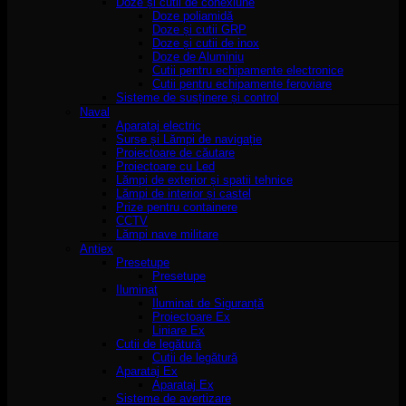
Doze și cutii de conexiune
Doze poliamidă
Doze și cutii GRP
Doze și cutii de inox
Doze de Aluminiu
Cutii pentru echipamente electronice
Cutii pentru echipamente feroviare
Sisteme de susținere și control
Naval
Aparataj electric
Surse și Lămpi de navigație
Proiectoare de căutare
Proiectoare cu Led
Lămpi de exterior și spatii tehnice
Lămpi de interior și castel
Prize pentru containere
CCTV
Lămpi nave militare
Antiex
Presetupe
Presetupe
Iluminat
Iluminat de Siguranță
Proiectoare Ex
Liniare Ex
Cutii de legătură
Cutii de legătură
Aparataj Ex
Aparataj Ex
Sisteme de avertizare