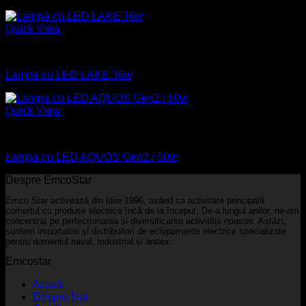
Quick View
Industrial
Lampa cu LED LAKE 36w
Quick View
Industrial
Lampa cu LED AQUOS Gen2 / 50w
Despre EmcoStar
Emco Star activează din iulie 1996, având ca activitate principală
comerțul cu produse electrice încă de la început. De-a lungul anilor, ne-am
concentrat pe perfecționarea și diversificarea activității noastre. Astăzi,
suntem importatori și distribuitori de echipamente electrice specializate
pentru domeniul naval, industrial și antiex.
Emcostar
Acasă
Despre Noi