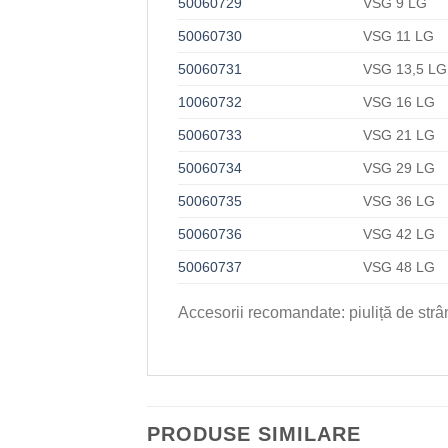
50060729
VSG 9 LG
50060730
VSG 11 LG
50060731
VSG 13,5 LG
10060732
VSG 16 LG
50060733
VSG 21 LG
50060734
VSG 29 LG
50060735
VSG 36 LG
50060736
VSG 42 LG
50060737
VSG 48 LG
Accesorii recomandate: piuliță de str
PRODUSE SIMILARE