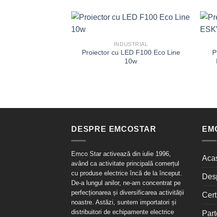
INDUSTRIAL
Proiector cu LED F100 Eco Line
P
10w
DESPRE EMCOSTAR
EM
Emco Star activează din iulie 1996,
Aca
având ca activitate principală comerțul
cu produse electrice încă de la început.
Des
De-a lungul anilor, ne-am concentrat pe
perfecționarea și diversificarea activității
Cert
noastre. Astăzi, suntem importatori și
distribuitori de echipamente electrice
Part