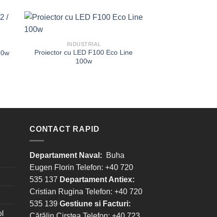
INDUSTRIAL
Proiector cu LED F100 Eco Line
50w
INDUST
100w
Presetupa metri
ESKV-L LT, LowTEMP
624
CONTACT RAPID
Departament Naval:
Buha
Eugen Florin Telefon: +40 720
535 137
Departament Antiex:
Cristian Rugina Telefon: +40 720
535 139
Gestiune si Facturi:
ol
Cătălin Cirstea Telefon: +40 723