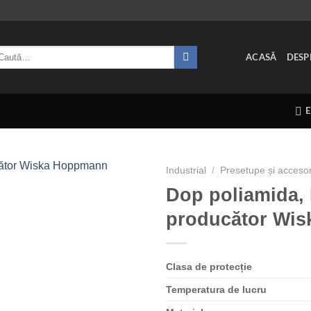
ută
ACASĂ
DESP
pă:
Industrial
/
Presetupe și accesor
Dop poliamida,
producător Wi
Clasa de
protecție
Temperatura de lucru