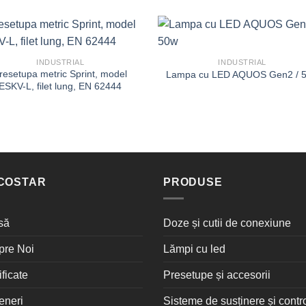
INDUSTRIAL
INDUSTRIAL
resetupa metric Sprint, model
Lampa cu LED AQUOS Gen2 / 
ESKV-L, filet lung, EN 62444
COSTAR
PRODUSE
să
Doze și cutii de conexiune
pre Noi
Lămpi cu led
ificate
Presetupe și accesorii
eneri
Sisteme de susținere și contr