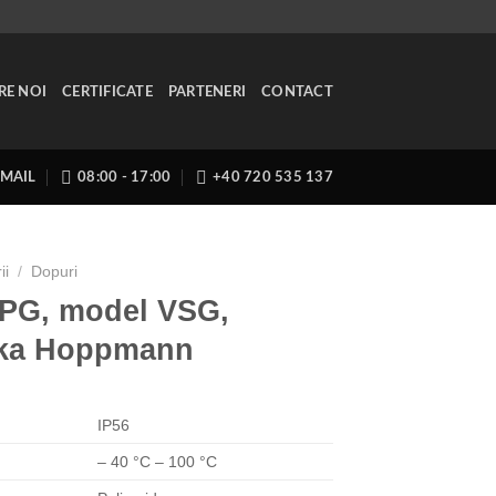
RE NOI
CERTIFICATE
PARTENERI
CONTACT
EMAIL
08:00 - 17:00
+40 720 535 137
ii
/
Dopuri
 PG, model VSG,
ska Hoppmann
IP56
– 40 °C – 100 °C