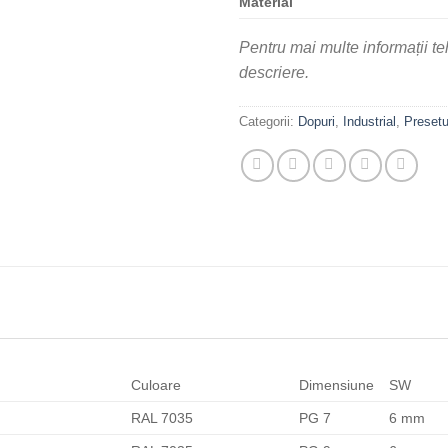
Material
Pentru mai multe informații t
descriere.
Categorii:
Dopuri
,
Industrial
,
Presetu
Culoare
Dimensiune
SW
RAL 7035
PG 7
6 mm