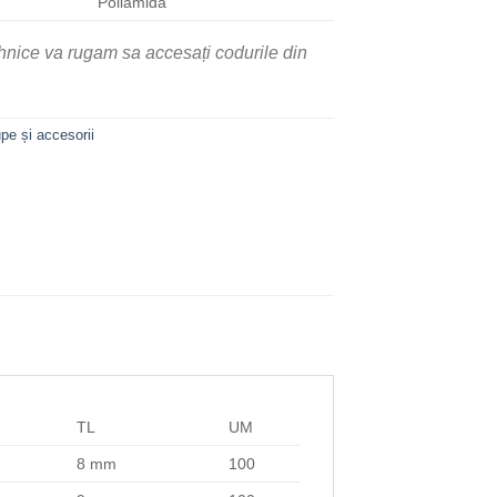
Poliamida
ehnice va rugam sa accesați codurile din
pe și accesorii
TL
UM
8 mm
100