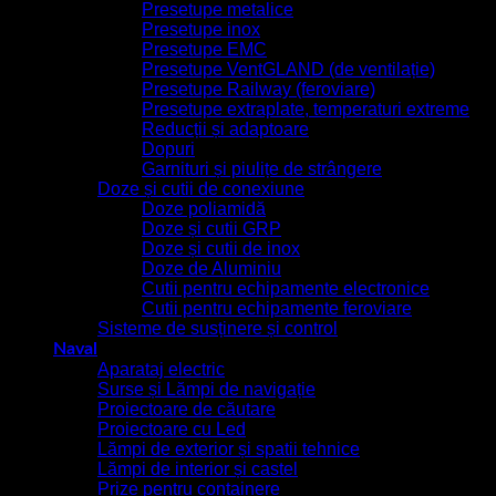
Presetupe metalice
Presetupe inox
Presetupe EMC
Presetupe VentGLAND (de ventilație)
Presetupe Railway (feroviare)
Presetupe extraplate, temperaturi extreme
Reducții și adaptoare
Dopuri
Garnituri și piulițe de strângere
Doze și cutii de conexiune
Doze poliamidă
Doze și cutii GRP
Doze și cutii de inox
Doze de Aluminiu
Cutii pentru echipamente electronice
Cutii pentru echipamente feroviare
Sisteme de susținere și control
Naval
Aparataj electric
Surse și Lămpi de navigație
Proiectoare de căutare
Proiectoare cu Led
Lămpi de exterior și spatii tehnice
Lămpi de interior și castel
Prize pentru containere