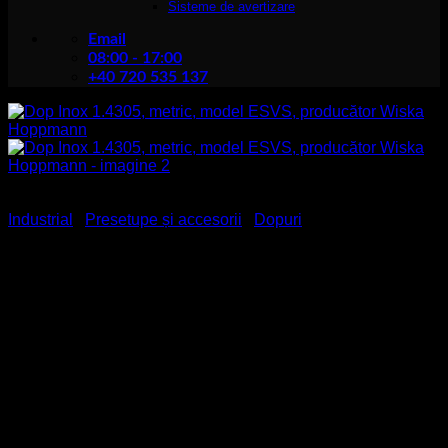
Sisteme de avertizare
Email
08:00 - 17:00
+40 720 535 137
Industrial
/
Presetupe și accesorii
/
Dopuri
Dop Inox 1.4305, metric,
model ESVS, producător
Wiska Hoppmann
Clasa de
IP54
protecție