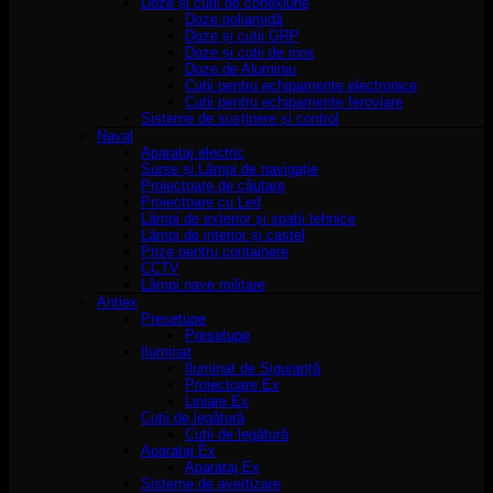
Doze și cutii de conexiune
Doze poliamidă
Doze și cutii GRP
Doze și cutii de inox
Doze de Aluminiu
Cutii pentru echipamente electronice
Cutii pentru echipamente feroviare
Sisteme de susținere și control
Naval
Aparataj electric
Surse și Lămpi de navigație
Proiectoare de căutare
Proiectoare cu Led
Lămpi de exterior și spatii tehnice
Lămpi de interior și castel
Prize pentru containere
CCTV
Lămpi nave militare
Antiex
Presetupe
Presetupe
Iluminat
Iluminat de Siguranță
Proiectoare Ex
Liniare Ex
Cutii de legătură
Cutii de legătură
Aparataj Ex
Aparataj Ex
Sisteme de avertizare