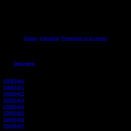
O-ring
IP66/IP68
Material
Inox 1.4305
Pentru mai multe informații tehnice va rugam sa accesați
codurile din descriere.
Categorii:
Dopuri
,
Industrial
,
Presetupe și accesorii
Descriere
Cod produs
Denumire
Dimensiune
SW
TL
UM
10065460
ESVS 12
M 12×1,5
5 mm
7,5 mm
10
10065461
ESVS 16
M 16×1,5
5 mm
8 mm
10
10065462
ESVS 20
M 20×1,5
6,5 mm
9,5 mm
10
10065463
ESVS 25
M 25×1,5
7 mm
11 mm
10
10065464
ESVS 32
M 32×1,5
8 mm
12 mm
5
10065465
ESVS 40
M 40×1,5
8,5 mm
13 mm
5
10065466
ESVS 50
M 50×1,5
9 mm
15 mm
2
10065467
ESVS 63
M 63×1,5
10 mm
16 mm
1