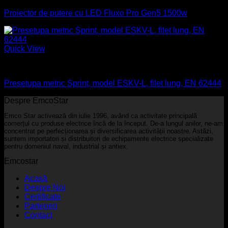
Proiector de putere cu LED Fluxo Pro Gen5 1500w
Quick View
Industrial
Presetupa metric Sprint, model ESKV-L, filet lung, EN 62444
Despre EmcoStar
Emco Star activează din iulie 1996, având ca activitate principală
comerțul cu produse electrice încă de la început. De-a lungul anilor, ne-am
concentrat pe perfecționarea și diversificarea activității noastre. Astăzi,
suntem importatori și distribuitori de echipamente electrice specializate
pentru domeniul naval, industrial și antiex.
Emcostar
Acasă
Despre Noi
Certificate
Parteneri
Contact