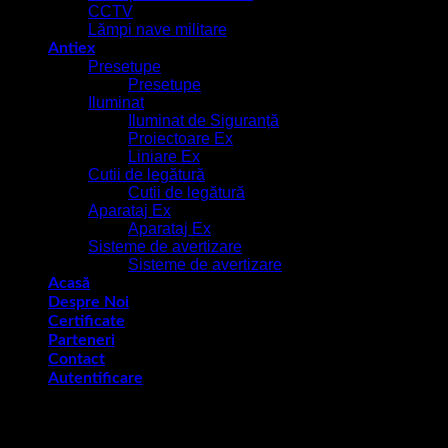
CCTV
Lămpi nave militare
Antiex
Presetupe
Presetupe
Iluminat
Iluminat de Siguranță
Proiectoare Ex
Liniare Ex
Cutii de legătură
Cutii de legătură
Aparataj Ex
Aparataj Ex
Sisteme de avertizare
Sisteme de avertizare
Acasă
Despre Noi
Certificate
Parteneri
Contact
Autentificare
Autentificare