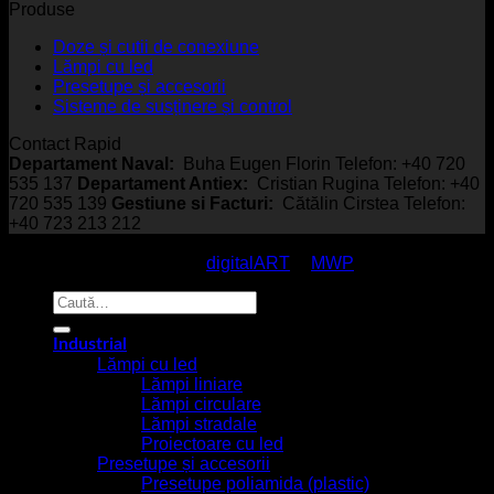
Produse
Doze și cutii de conexiune
Lămpi cu led
Presetupe și accesorii
Sisteme de susținere și control
Contact Rapid
Departament Naval:
Buha Eugen Florin Telefon: +40 720
535 137
Departament Antiex:
Cristian Rugina Telefon: +40
720 535 139
Gestiune si Facturi:
Cătălin Cirstea Telefon:
+40 723 213 212
© EmcoStar - Echipamente Antiex & Navale - All Rights
Reserved / made with
by
digitalART
&
MWP
Caută
după:
Industrial
Lămpi cu led
Lămpi liniare
Lămpi circulare
Lămpi stradale
Proiectoare cu led
Presetupe și accesorii
Presetupe poliamida (plastic)