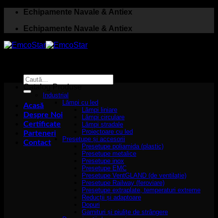
Skip
Echipamente Navale & Antiex
to
Echipamente Navale & Antiex
content
Caută
după:
Catalog Produse
Industrial
Lămpi cu led
Acasă
Lămpi liniare
Despre Noi
Lămpi circulare
Certificate
Lămpi stradale
Proiectoare cu led
Parteneri
Presetupe și accesorii
Contact
Presetupe poliamida (plastic)
Presetupe metalice
Presetupe inox
Presetupe EMC
Presetupe VentGLAND (de ventilație)
Presetupe Railway (feroviare)
Presetupe extraplate, temperaturi extreme
Reducții și adaptoare
Dopuri
Garnituri și piulițe de strângere