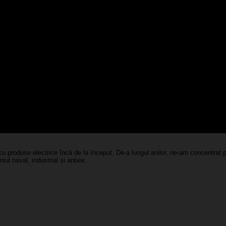
u produse electrice încă de la început. De-a lungul anilor, ne-am concentrat pe
iul naval, industrial și antiex.