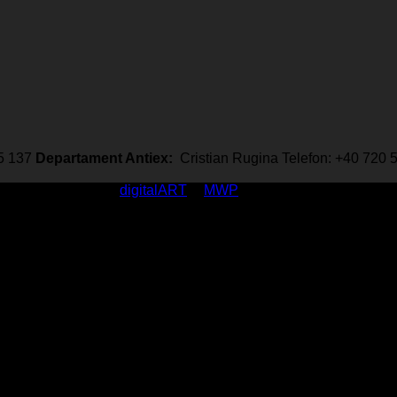
35 137
Departament Antiex:
Cristian Rugina Telefon: +40 720
rved / made with
by
digitalART
&
MWP