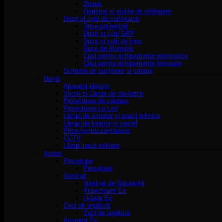
Dopuri
Garnituri și piulițe de strângere
Doze și cutii de conexiune
Doze poliamidă
Doze și cutii GRP
Doze și cutii de inox
Doze de Aluminiu
Cutii pentru echipamente electronice
Cutii pentru echipamente feroviare
Sisteme de susținere și control
Naval
Aparataj electric
Surse și Lămpi de navigație
Proiectoare de căutare
Proiectoare cu Led
Lămpi de exterior și spatii tehnice
Lămpi de interior și castel
Prize pentru containere
CCTV
Lămpi nave militare
Antiex
Presetupe
Presetupe
Iluminat
Iluminat de Siguranță
Proiectoare Ex
Liniare Ex
Cutii de legătură
Cutii de legătură
Aparataj Ex