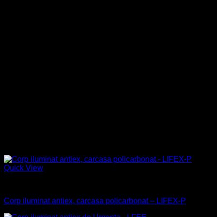
Unitate de urgență: Invertor electronic 110/277 Vac 50/60 Hz, 
Încărcarea bateriei este monitorizată de LED verde de înaltă l
Cablaj: Cabluri rigide pentru temperaturi ridicate
LifeEx-ME
Versiunile „ME” sunt concepute pentru a fi utilizate în zonele 
ridicat de protecție atât în ​​prezența amestecurilor de gaze, vap
LifEx-ME are un EPL (nivel de protecție a echipamentelor) Gb,
Această siguranță este garantată de o combinație de metode de 
LifeEx-MN
Versiunile „MN” sunt concepute pentru a fi utilizate în zonele 
normal de protecție în prezența amestecurilor de gaze, vapori și
LifEx-MN are un EPL (EchipamentNivel de protecție) Gc, Db.
Această siguranță este garantată de metodele de protecție „Ex e
Produse similare
Quick View
Antiex
Corp iluminat antiex, carcasa policarbonat – LIFEX-P