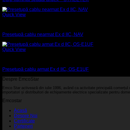
Quick View
Antiex
Presetupă cablu nearmat Ex d IIC, NAV
Quick View
Antiex
Presetupă cablu armat Ex d IIC, OS-E1UF
Despre EmcoStar
Emco Star activează din iulie 1996, având ca activitate principală comerțul c
importatori și distribuitori de echipamente electrice specializate pentru domen
Emcostar
Acasă
Despre Noi
Certificate
Parteneri