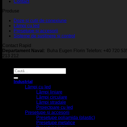
Contact
Produse
Doze și cutii de conexiune
Lămpi cu led
Presetupe și accesorii
Sisteme de susținere și control
Contact Rapid
Departament Naval:
Buha Eugen Florin Telefon: +40 720 5
213 212
© EmcoStar - Echipamente Antiex & Navale - All Rights Rese
Caută
după:
Industrial
Lămpi cu led
Lămpi liniare
Lămpi circulare
Lămpi stradale
Proiectoare cu led
Presetupe și accesorii
Presetupe poliamida (plastic)
Presetupe metalice