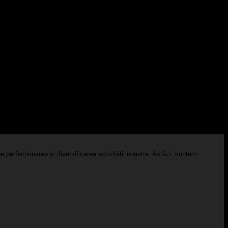
 perfecționarea și diversificarea activității noastre. Astăzi, suntem