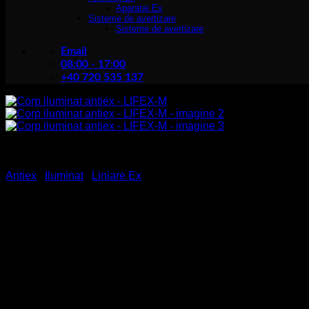
Aparataj Ex
Sisteme de avertizare
Sisteme de avertizare
Email
08:00 - 17:00
+40 720 535 137
Antiex
/
Iluminat
/
Liniare Ex
Corp iluminat antiex – LIFE
Construcție:
Extrudare din aliaj de aluminiu și capace la capete, rezistente