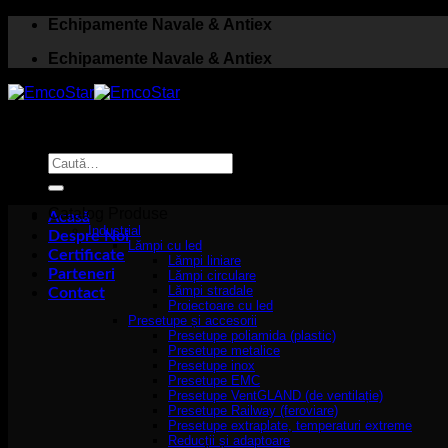
Skip
Echipamente Navale & Antiex
to
Echipamente Navale & Antiex
content
Caută
după:
Catalog Produse
Acasă
Industrial
Despre Noi
Lămpi cu led
Certificate
Lămpi liniare
Parteneri
Lămpi circulare
Lămpi stradale
Contact
Proiectoare cu led
Presetupe și accesorii
Presetupe poliamida (plastic)
Presetupe metalice
Presetupe inox
Presetupe EMC
Presetupe VentGLAND (de ventilație)
Presetupe Railway (feroviare)
Presetupe extraplate, temperaturi extreme
Reducții și adaptoare