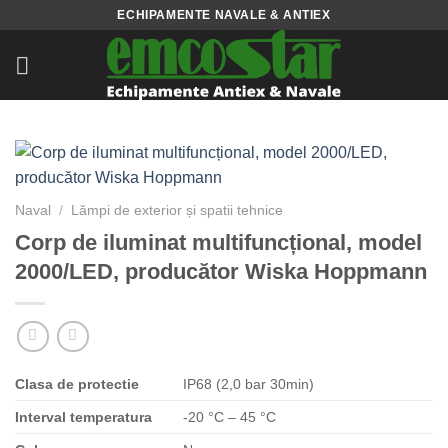
Skip
ECHIPAMENTE NAVALE & ANTIEX
to
content
Naval
/
Lămpi de exterior și spatii tehnice
Corp de iluminat multifuncțional, model
2000/LED, producător Wiska Hoppmann
Clasa de protectie
IP68 (2,0 bar 30min)
Interval temperatura
-20 °C – 45 °C