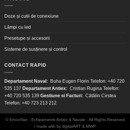
Doze și cutii de conexiune
Lămpi cu led
Presetupe și accesorii
Sisteme de susținere și control
CONTACT RAPID
Departament Naval:
Buha Eugen Florin Telefon: +40 720
535 137
Departament Antiex:
Cristian Rugina Telefon:
+40 720 535 139
Gestiune si Facturi:
Cătălin Cirstea
Telefon: +40 723 213 212
© EmcoStar - Echipamente Antiex & Navale - All Rights Reserved
/ made with
by
digitalART
&
MWP