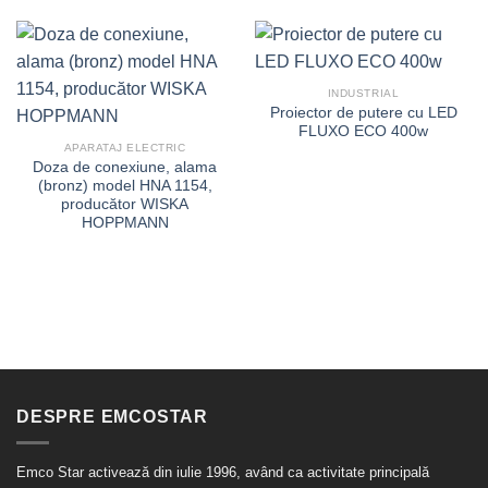
INDUSTRIAL
Proiector de putere cu LED
FLUXO ECO 400w
APARATAJ ELECTRIC
Doza de conexiune, alama
(bronz) model HNA 1154,
producător WISKA
HOPPMANN
DESPRE EMCOSTAR
Emco Star activează din iulie 1996, având ca activitate principală