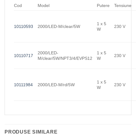
Cod
Model
Putere
Tensiune
1 x 5
10110593
2000/LED-M/clear/5W
230 V
W
2000/LED-
1 x 5
10110717
230 V
M/clear/5W/NPT3/4/EVPS12
W
1 x 5
10111984
2000/LED-M/rd/5W
230 V
W
PRODUSE SIMILARE