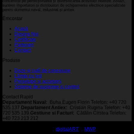
concentrat pe perfecționarea și diversificarea activității noastre. Astăzi,
suntem importatori și distribuitori de echipamente electrice specializate
pentru domeniul naval, industrial și antiex.
Emcostar
Acasă
Despre Noi
Certificate
Parteneri
Contact
Produse
Doze și cutii de conexiune
Lămpi cu led
Presetupe și accesorii
Sisteme de susținere și control
Contact Rapid
Departament Naval:
Buha Eugen Florin Telefon: +40 720
535 137
Departament Antiex:
Cristian Rugina Telefon: +40
720 535 139
Gestiune si Facturi:
Cătălin Cirstea Telefon:
+40 723 213 212
© EmcoStar - Echipamente Antiex & Navale - All Rights
Reserved / made with
by
digitalART
&
MWP