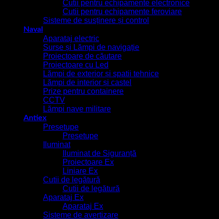
Cutii pentru echipamente electronice
Cutii pentru echipamente feroviare
Sisteme de susținere și control
Naval
Aparataj electric
Surse și Lămpi de navigație
Proiectoare de căutare
Proiectoare cu Led
Lămpi de exterior și spatii tehnice
Lămpi de interior și castel
Prize pentru containere
CCTV
Lămpi nave militare
Antiex
Presetupe
Presetupe
Iluminat
Iluminat de Siguranță
Proiectoare Ex
Liniare Ex
Cutii de legătură
Cutii de legătură
Aparataj Ex
Aparataj Ex
Sisteme de avertizare