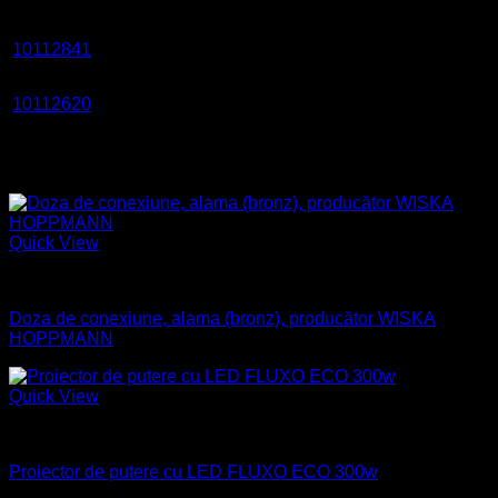
Video
HDTV
D300-EX/42212-
Remo
10112841
1080p
Digital
2/IP/PTZ/P
oper
(2MP)
CH-
2560×1440
Han
10112620
Digital
EX260/4032H/D300AS
(4MP)
oper
Produse similare
Quick View
Aparataj electric
Doza de conexiune, alama (bronz), producător WISKA
HOPPMANN
Quick View
Industrial
Proiector de putere cu LED FLUXO ECO 300w