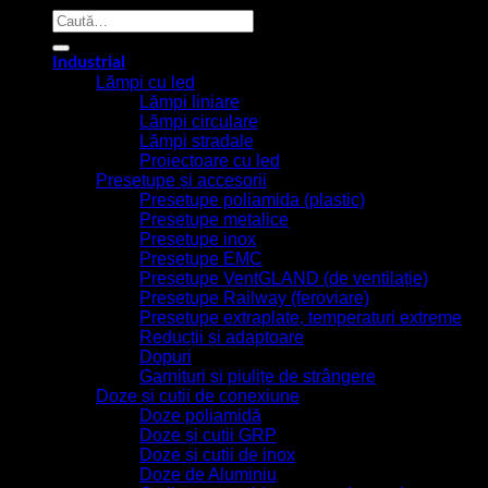
Caută
după:
Industrial
Lămpi cu led
Lămpi liniare
Lămpi circulare
Lămpi stradale
Proiectoare cu led
Presetupe și accesorii
Presetupe poliamida (plastic)
Presetupe metalice
Presetupe inox
Presetupe EMC
Presetupe VentGLAND (de ventilație)
Presetupe Railway (feroviare)
Presetupe extraplate, temperaturi extreme
Reducții și adaptoare
Dopuri
Garnituri și piulițe de strângere
Doze și cutii de conexiune
Doze poliamidă
Doze și cutii GRP
Doze și cutii de inox
Doze de Aluminiu