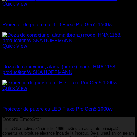
Quick View
Industrial
Proiector de putere cu LED Fluxo Pro Gen5 1500w
Quick View
Aparataj electric
Doza de conexiune, alama (bronz) model HNA 1158,
producător WISKA HOPPMANN
Quick View
Industrial
Proiector de putere cu LED Fluxo Pro Gen5 1000w
Despre EmcoStar
Emco Star activează din iulie 1996, având ca activitate principală
comerțul cu produse electrice încă de la început. De-a lungul anilor, ne-am