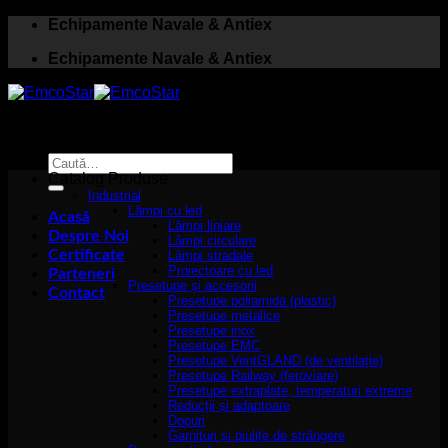
Skip
Echipamente Navale & Antiex
to
Echipamente Navale & Antiex
content
Caută
după:
Catalog Produse
Industrial
Lămpi cu led
Acasă
Lămpi liniare
Despre Noi
Lămpi circulare
Certificate
Lămpi stradale
Proiectoare cu led
Parteneri
Presetupe și accesorii
Contact
Presetupe poliamida (plastic)
Presetupe metalice
Presetupe inox
Presetupe EMC
Presetupe VentGLAND (de ventilație)
Presetupe Railway (feroviare)
Presetupe extraplate, temperaturi extreme
Reducții și adaptoare
Dopuri
Garnituri și piulițe de strângere