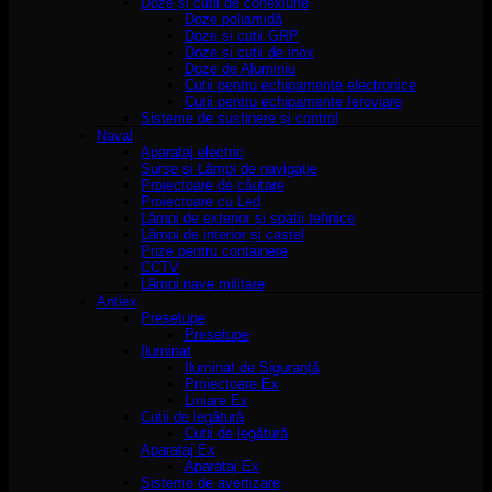
Doze și cutii de conexiune
Doze poliamidă
Doze și cutii GRP
Doze și cutii de inox
Doze de Aluminiu
Cutii pentru echipamente electronice
Cutii pentru echipamente feroviare
Sisteme de susținere și control
Naval
Aparataj electric
Surse și Lămpi de navigație
Proiectoare de căutare
Proiectoare cu Led
Lămpi de exterior și spatii tehnice
Lămpi de interior și castel
Prize pentru containere
CCTV
Lămpi nave militare
Antiex
Presetupe
Presetupe
Iluminat
Iluminat de Siguranță
Proiectoare Ex
Liniare Ex
Cutii de legătură
Cutii de legătură
Aparataj Ex
Aparataj Ex
Sisteme de avertizare