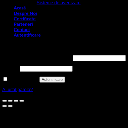
Sisteme de avertizare
Acasă
Despre Noi
Certificate
Parteneri
Contact
Autentificare
Autentificare
Obligatoriu
Nume utilizator sau adresă email
*
Obligatoriu
Parolă
*
Ține-mă minte
Autentificare
Ai uitat parola?