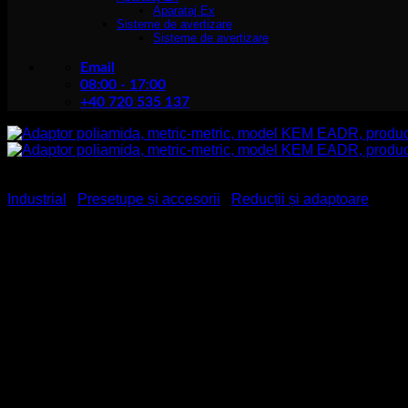
Aparataj Ex
Sisteme de avertizare
Sisteme de avertizare
Email
08:00 - 17:00
+40 720 535 137
Industrial
/
Presetupe și accesorii
/
Reducții și adaptoare
Adaptor poliamida, metric-
Temperatura de lucru
– 40 °C – 100 °C
Material
Poliamida
Pentru mai multe informații tehnice va rugam sa accesați codur