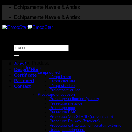
Skip
Echipamente Navale & Antiex
to
Echipamente Navale & Antiex
content
Caută
după:
Catalog Produse
Acasă
Industrial
Despre Noi
Lămpi cu led
Certificate
Lămpi liniare
Parteneri
Lămpi circulare
Lămpi stradale
Contact
Proiectoare cu led
Presetupe și accesorii
Presetupe poliamida (plastic)
Presetupe metalice
Presetupe inox
Presetupe EMC
Presetupe VentGLAND (de ventilație)
Presetupe Railway (feroviare)
Presetupe extraplate, temperaturi extreme
Reducții și adaptoare