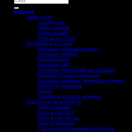
după:
Industrial
Lămpi cu led
Lămpi liniare
Lămpi circulare
Lămpi stradale
Proiectoare cu led
Presetupe și accesorii
Presetupe poliamida (plastic)
Presetupe metalice
Presetupe inox
Presetupe EMC
Presetupe VentGLAND (de ventilație)
Presetupe Railway (feroviare)
Presetupe extraplate, temperaturi extreme
Reducții și adaptoare
Dopuri
Garnituri și piulițe de strângere
Doze și cutii de conexiune
Doze poliamidă
Doze și cutii GRP
Doze și cutii de inox
Doze de Aluminiu
Cutii pentru echipamente electronice