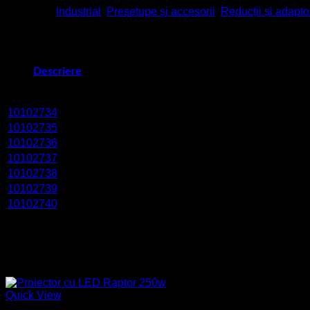
Categorii:
Industrial
,
Presetupe și accesorii
,
Reducții și adapt
Descriere
Cod produs
Denumire
Culoare
Dimensiune
10102734
KEM 12/16 EADR 12 LG
RAL 7035
M 12×1,5
10102735
KEM 16/20 EADR 16 LG
RAL 7035
M 16×1,5
10102736
KEM 20/25 EADR 20 LG
RAL 7035
M 20×1,5
10102737
KEM 25/32 EADR 25 LG
RAL 7035
M 25×1,5
10102738
KEM 32/40 EADR 32 LG
RAL 7035
M 32×1,5
10102739
KEM 40/50 EADR 40 LG
RAL 7035
M 40×1,5
10102740
KEM 50/63 EADR 50 LG
RAL 7035
M 50×1,5
Accesorii recomandate: piuliță de strângere:
EMUF.
Produse similare
Quick View