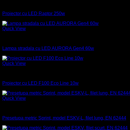
Industrial
Proiector cu LED Raptor 250w
Quick View
Industrial
Lampa stradala cu LED AURORA Gen4 60w
Quick View
Industrial
Proiector cu LED F100 Eco Line 10w
Quick View
Industrial
Presetupa metric Sprint, model ESKV-L, filet lung, EN 62444