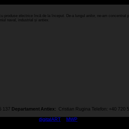
u produse electrice încă de la început. De-a lungul anilor, ne-am concentrat pe
iul naval, industrial și antiex.
35 137
Departament Antiex:
Cristian Rugina Telefon: +40 720
rved / made with
by
digitalART
&
MWP