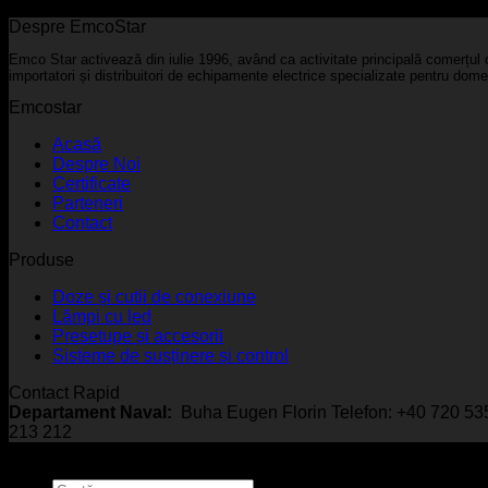
Despre EmcoStar
Emco Star activează din iulie 1996, având ca activitate principală comerțul c
importatori și distribuitori de echipamente electrice specializate pentru domen
Emcostar
Acasă
Despre Noi
Certificate
Parteneri
Contact
Produse
Doze și cutii de conexiune
Lămpi cu led
Presetupe și accesorii
Sisteme de susținere și control
Contact Rapid
Departament Naval:
Buha Eugen Florin Telefon: +40 720 5
213 212
© EmcoStar - Echipamente Antiex & Navale - All Rights Rese
Caută