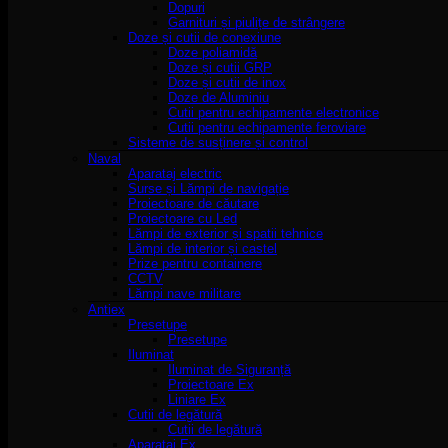
Dopuri
Garnituri și piulițe de strângere
Doze și cutii de conexiune
Doze poliamidă
Doze și cutii GRP
Doze și cutii de inox
Doze de Aluminiu
Cutii pentru echipamente electronice
Cutii pentru echipamente feroviare
Sisteme de susținere și control
Naval
Aparataj electric
Surse și Lămpi de navigație
Proiectoare de căutare
Proiectoare cu Led
Lămpi de exterior și spatii tehnice
Lămpi de interior și castel
Prize pentru containere
CCTV
Lămpi nave militare
Antiex
Presetupe
Presetupe
Iluminat
Iluminat de Siguranță
Proiectoare Ex
Liniare Ex
Cutii de legătură
Cutii de legătură
Aparataj Ex